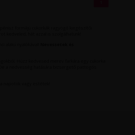
1
 pénisz formájú cukorkák ragyogó kiegészítői
ot kedveled, hát azzal is szolgálhatunk!
ci alakú nyalókával!
Nevessetek és
ságokból. Húzz kedvesed merev farkára egy cukorka
a! De a nedvesség hatására bizsergető pattogós
 a napotok vagy estétek!