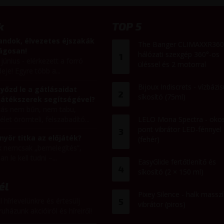
k
TOP 5
andok, élvezetes éjszakák
The Banger CLIMAXXR360
ságosan!
hálózati szexgép 360°-os
1
 június - elérkezett a forró
üléssel és 2 motorral
eje! Egyre több a...
Bijoux Indiscrets - vízbázis
yőzd le a gátlásaidat
2
síkosító (75ml)
játékszerek segítségével?
itás nem bűn, nem tabu,
let örömteli, felszabadító...
LELO Mona Spectra - oko
pont vibrátor LED-fénnyel
3
nyör titka az előjáték?
(fehér)
k nemcsak „bemelegítés”,
n le kell tudni –...
EasyGlide fertőtlenítő és
4
síkosító (2 × 150 ml)
él
Pixey Silence - halk massz
l hírlevelünkre és értesülj
5
vibrátor (piros)
uházunk akcióiról és híreiről!