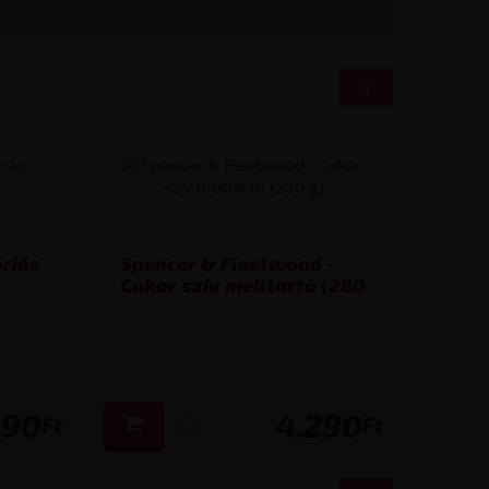
1
óriás
Spencer & Fleetwood -
Cukor szív melltartó (280
g)
490
4.290
Ft
Ft