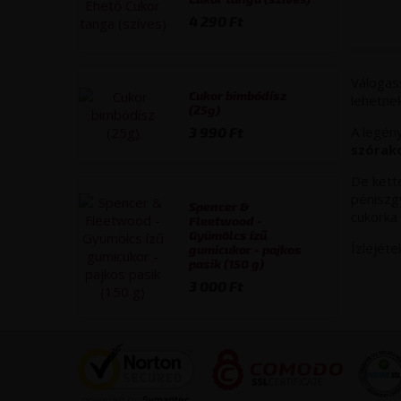
4 290 Ft
Válogas
Cukor bimbódísz
lehetnek
Dildók
Bilincsek, békly
(25g)
A legén
3 990 Ft
szórako
De kett
péniszg
Spencer &
cukorka 
Fleetwood -
Gyümölcs ízű
Ízlejét
gumicukor - pajkos
pasik (150 g)
3 000 Ft