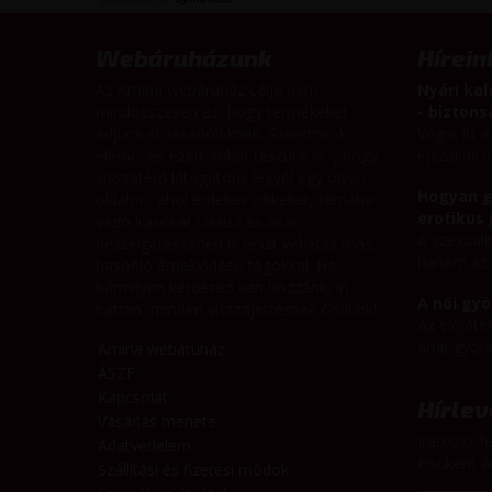
Webáruházunk
Hírein
Az Amina webáruház célja nem
Nyári kal
mindösszesen az, hogy termékeket
- bizton
adjunk el vásárlóinknak. Szeretnénk
Végre itt a
elérni - és ezért sokat teszünk is -, hogy
éjszakák id
visszatérő látogatónk legyél egy olyan
Hogyan g
oldalon, ahol érdekes cikkeket, témába
erotikus 
vágó írásokat találsz és akár
A szexual
beszélgetésekben is részt vehetsz más,
hanem az é
hasonló érdeklődésű tagokkal. Ha
bármilyen kérdésed van hozzánk, írj
A női gyö
bátran, minden visszajelzésnek örülünk!
Az előjáté
amit gyorsa
Amina webáruház
ÁSZF
Kapcsolat
Hírlev
Vásárlás menete
Iratkozz fe
Adatvédelem
elsőként ár
Szállítási és fizetési módok