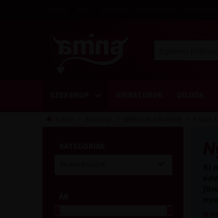
Főoldal
ÁSZF
Kapcsolat
Adatvédelem
Mérettábláz
SZEXSHOP
VIBRÁTOROK
DILDÓK
Ajánló
Szexshop
Játékok és ajándékok
Pajkos a
Szex eszközök
N
KATEGÓRIÁK
Nyalánkságok
Ki 
Szexi ruhanemű
éde
fin
ÁR
nya
Szex esszenciák
VI