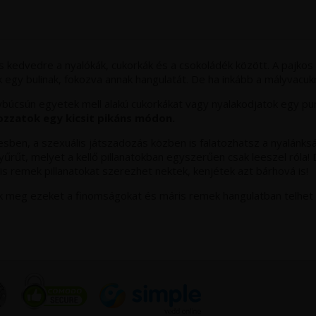
s kedvedre a nyalókák, cukorkák és a csokoládék között. A pajkos
 egy bulinak, fokozva annak hangulatát. De ha inkább a mályvacukr
ók
ybúcsún egyetek mell alakú cukorkákat vagy nyalakodjatok egy pun
zzatok egy kicsit pikáns módon.
esben, a szexuális játszadozás közben is falatozhatsz a nyalánk
yűrűt, melyet a kellő pillanatokban egyszerűen csak leeszel ról
is remek pillanatokat szerezhet nektek, kenjétek azt bárhová is!
ek meg ezeket a finomságokat és máris remek hangulatban telhet