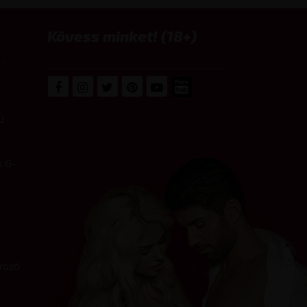
Kövess minket! (18+)
 -
ú
s G-
írozó