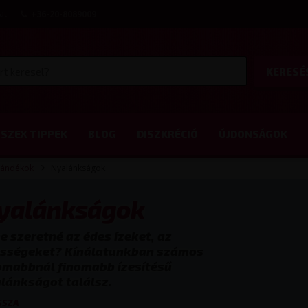
at
+36-20-8089009
KERESÉ
SZEX TIPPEK
BLOG
DISZKRÉCIÓ
ÚJDONSÁGOK
jándékok
Nyalánkságok
yalánkságok
ne szeretné az édes ízeket, az
sségeket? Kínálatunkban számos
omabbnál finomabb ízesítésű
lánkságot találsz.
SSZA