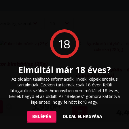
zerűség szerint
15
termék
18
or bimbódísz (25g)
Elmúltál már 18 éves?
Ágaskodó fütykös - 
cukorka (285g)
Az oldalon található információk, linkek, képek erotikus
tartalmúak. Ezeken tartalmak csak 18 éven felüli
látogatóink szólnak. Amennyiben nem múltál el 18 éves,
kérlek hagyd el az oldalt. Az "Belépés" gombra kattintva
kijelented, hogy felnőtt korú vagy.
3.990
Ft
4.
BELÉPÉS
OLDAL ELHAGYÁSA
zők
Fehérneműk molett hölgyeknek