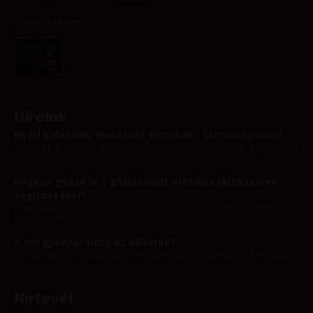
Elismeréseink
Híreink
Nyári kalandok, élvezetes éjszakák - biztonságosan!
Végre itt a június - elérkezett a forró éjszakák ideje! Egyre több
a...
Hogyan győzd le a gátlásaidat erotikus játékszerek
segítségével?
A szexualitás nem bűn, nem tabu, hanem az élet örömteli,
felszabadító...
A női gyönyör titka az előjáték?
Az előjáték nemcsak „bemelegítés”, amit gyorsan le kell tudni
–...
Hírlevél