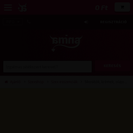
0 Ft
INFO
REGISZTRÁCIÓ
KERESÉS
Ajánló
Szexshop
Szex esszenciák
Síkosítók, krémek, olajok