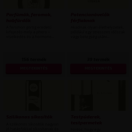
Parfümök, feromok,
Potencianövelők
habfürdők
férfiaknak
A feromon görög eredetű
Akadnak olyan élethelyzetek,
kifejezés mely a phero –
például egy stresszes időszak
viselkedés és a hormone...
vagy betegség utáni...
156
termék
39
termék
MEGTEKINTÉS
MEGTEKINTÉS
Szilikonos síkosítók
Testpúderek,
testpermetek
A szilikonos síkosítók nagyon
jó hatásfokkal síkosítanak és
Fontos, hogy egy