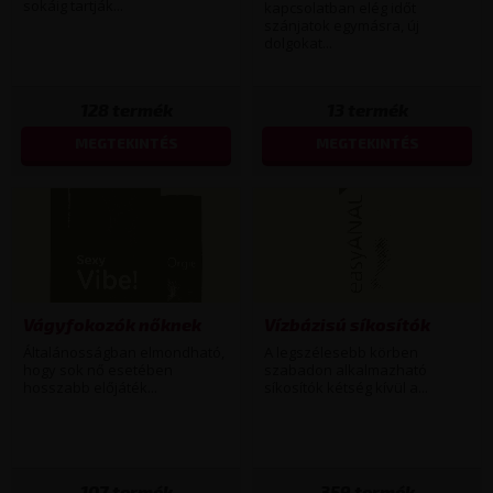
sokáig tartják...
kapcsolatban elég időt
szánjatok egymásra, új
dolgokat...
128
termék
13
termék
MEGTEKINTÉS
MEGTEKINTÉS
Vágyfokozók nőknek
Vízbázisú síkosítók
Általánosságban elmondható,
A legszélesebb körben
hogy sok nő esetében
szabadon alkalmazható
hosszabb előjáték...
síkosítók kétség kívül a...
107
termék
359
termék