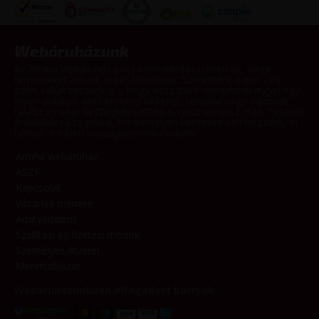
Webáruházunk
Az Amina webáruház célja nem mindösszesen az, hogy
termékeket adjunk el vásárlóinknak. Szeretnénk elérni - és
ezért sokat teszünk is -, hogy visszatérő látogatónk legyél egy
olyan oldalon, ahol érdekes cikkeket, témába vágó írásokat
találsz és akár beszélgetésekben is részt vehetsz más, hasonló
érdeklődésű tagokkal. Ha bármilyen kérdésed van hozzánk, írj
bátran, minden visszajelzésnek örülünk!
Amina webáruház
ÁSZF
Kapcsolat
Vásárlás menete
Adatvédelem
Szállítási és fizetési módok
Személyes átvétel
Mérettáblázat
Webáruházunkban elfogadott kártyák