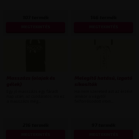
107
termék
146
termék
MEGTEKINTÉS
MEGTEKINTÉS
Masszázs (olajak és
Melegítő hatású, izgató
gélek)
síkosítók
Egy jó masszázs egy fáradt
Ha nem szereted azt az érzést
nap után, az csodálatos. Ha ez
amikor a vágytól
a masszázs még...
felforrósodott intim...
216
termék
97
termék
MEGTEKINTÉS
MEGTEKINTÉS