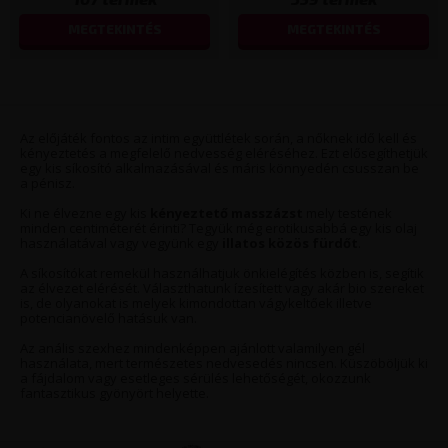
MEGTEKINTÉS
MEGTEKINTÉS
Az előjáték fontos az intim együttlétek során, a nőknek idő kell és
kényeztetés a megfelelő nedvesség eléréséhez. Ezt elősegíthetjük
egy kis síkosító alkalmazásával és máris könnyedén csusszan be
a pénisz.
Ki ne élvezne egy kis
kényeztető masszázst
mely testének
minden centiméterét érinti? Tegyük még erotikusabbá egy kis olaj
használatával vagy vegyünk egy
illatos közös fürdőt
.
A síkosítókat remekül használhatjuk önkielégítés közben is, segítik
az élvezet elérését. Választhatunk ízesített vagy akár bio szereket
is, de olyanokat is melyek kimondottan vágykeltőek illetve
potencianövelő hatásuk van.
Az anális szexhez mindenképpen ajánlott valamilyen gél
használata, mert természetes nedvesedés nincsen. Küszöböljük ki
a fájdalom vagy esetleges sérülés lehetőségét, okozzunk
fantasztikus gyönyört helyette.