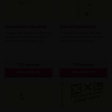
Illatosított síkosítók
Ízes és illatosított
Nagyon sok ember érzékeny a
A síkosítók nagyon sok féle
szagokra és illatokra. Egyes
kivitelben készülnek, minden
illatok lelombozhatják az...
igényre van megfelelő...
233
termék
170
termék
MEGTEKINTÉS
MEGTEKINTÉS