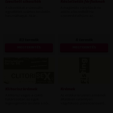
Ízesített síkosítók
Késleltetők férfiaknak
A síkosítókat a szexuális
A magömlés irányítását ne
együttlétek számos területén
add ki a kezedből! Ha
használhatjuk. Akár...
szeretnéd elhúzni az...
83
termék
8
termék
MEGTEKINTÉS
MEGTEKINTÉS
Klitorisz krémek
Krémek
A klitorisz vagyis a csikló
Az erotika területén a krémek
határozottan az egyik
általában valamilyen
legerogénebb területe a női...
vágyfokozó, potencianövelő...