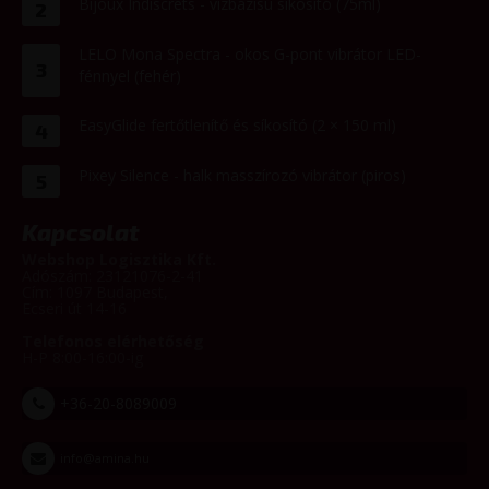
Bijoux Indiscrets - vízbázisú síkosító (75ml)
2
LELO Mona Spectra - okos G-pont vibrátor LED-
3
fénnyel (fehér)
EasyGlide fertőtlenítő és síkosító (2 × 150 ml)
4
Pixey Silence - halk masszírozó vibrátor (piros)
5
Kapcsolat
Webshop Logisztika Kft.
Adószám: 23121076-2-41
Cím: 1097 Budapest,
Ecseri út 14-16
Telefonos elérhetőség
H-P 8:00-16:00-ig
+36-20-8089009
info@amina.hu