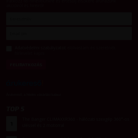
Iratkozz fel hírlevelünkre és értesülj elsőként áruházunk
akcióiról és híreiről!
Adatvédelmi szabályzatot
elolvastam és szeretnék
hírlevelet kapni
FELIRATKOZÁS
Árukereső, a hiteles vásárlási kalauz
TOP 5
The Banger CLIMAXXR360 - hálózati szexgép 360°-os
1
üléssel és 2 motorral