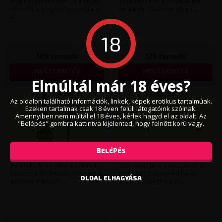
alapkövetelménye valamilyen
segédeszköz a szexualitás
síkosító anyag bő használata.
területén. Számos olyan...
A...
18
149
termék
125
termék
MEGTEKINTÉS
MEGTEKINTÉS
Elmúltál már 18 éves?
Az oldalon található információk, linkek, képek erotikus tartalmúak.
Ezeken tartalmak csak 18 éven felüli látogatóink szólnak.
Amennyiben nem múltál el 18 éves, kérlek hagyd el az oldalt. Az
"Belépés" gombra kattintva kijelented, hogy felnőtt korú vagy.
BELÉPÉS
Erekció krémek
Erekciótartó
Az erekció mértéke és annak
Szeretnél te is hosszan tartó
hossza a férfiasság mércéje is
erekciót? Szeretnéd ha az
OLDAL ELHAGYÁSA
egyben. Bárkivel...
állóképességed egy...