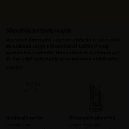
Síkosítók, krémek, olajok
A szexet könnyítő segédeszközök a síkosítók
és krémek nagy választékát találod meg
webáruházunkban. Használatuk biztonságos
és hozzájárulhatnak az orgazmus eléréséhez.
VISSZA
Anális síkosítók
Bizsergető síkosítók
Az anális szex
A síkosító egy alap