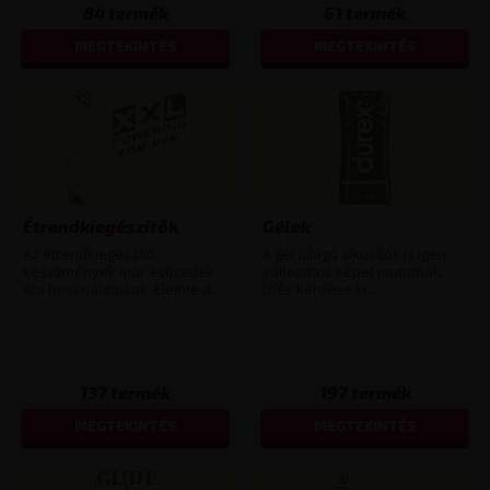
84
termék
61
termék
MEGTEKINTÉS
MEGTEKINTÉS
Étrendkiegészítők
Gélek
Az étrendkiegészítő
A gél állagú síkosítók is igen
készítmények már évtizedek
változatos képet mutatnak.
óta használatosak. Eleinte a...
Ízlés kérdése ki...
137
termék
197
termék
MEGTEKINTÉS
MEGTEKINTÉS