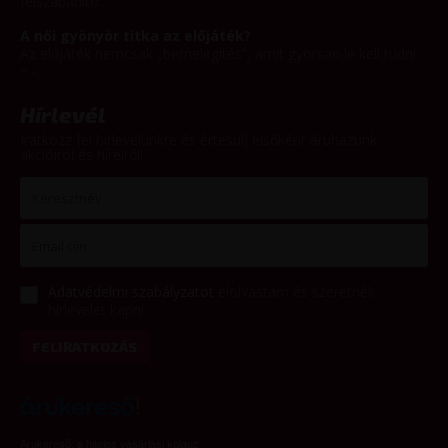
felszabadító...
A női gyönyör titka az előjáték?
Az előjáték nemcsak „bemelegítés”, amit gyorsan le kell tudni
–...
Hírlevél
Iratkozz fel hírlevelünkre és értesülj elsőként áruházunk
akcióiról és híreiről!
Adatvédelmi szabályzatot
elolvastam és szeretnék
hírlevelet kapni
FELIRATKOZÁS
Árukereső, a hiteles vásárlási kalauz