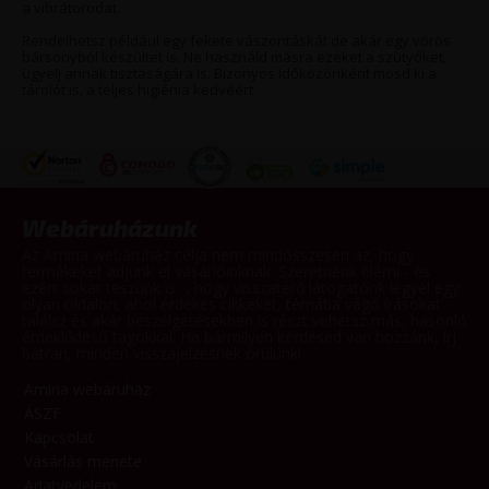
a vibrátorodat.
Rendelhetsz például egy fekete vászontáskát de akár egy vörös
bársonyból készültet is. Ne használd másra ezeket a szütyőket,
ügyelj annak tisztaságára is. Bizonyos időközönként mosd ki a
tárolót is, a teljes higiénia kedvéért.
Webáruházunk
Az Amina webáruház célja nem mindösszesen az, hogy
termékeket adjunk el vásárlóinknak. Szeretnénk elérni - és
ezért sokat teszünk is -, hogy visszatérő látogatónk legyél egy
olyan oldalon, ahol érdekes cikkeket, témába vágó írásokat
találsz és akár beszélgetésekben is részt vehetsz más, hasonló
érdeklődésű tagokkal. Ha bármilyen kérdésed van hozzánk, írj
bátran, minden visszajelzésnek örülünk!
Amina webáruház
ÁSZF
Kapcsolat
Vásárlás menete
Adatvédelem