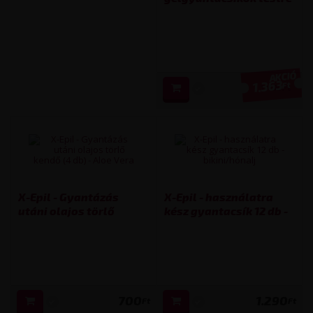
(12 db)
1.363
Ft
1 490
Ft
X-Epil - Gyantázás
X-Epil - használatra
utáni olajos törlő
kész gyantacsík 12 db -
kendő (4 db) - Aloe Vera
bikini/hónalj
700
1.290
Ft
Ft