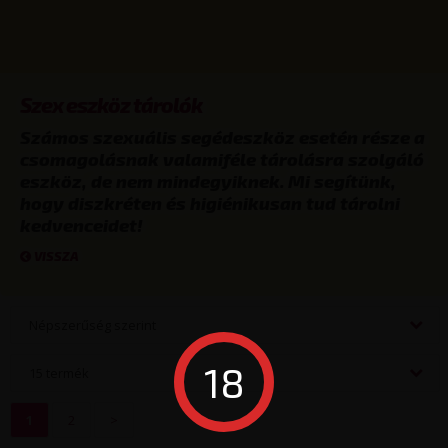
Szex eszköz tárolók
Számos szexuális segédeszköz esetén része a
csomagolásnak valamiféle tárolásra szolgáló
eszköz, de nem mindegyiknek. Mi segítünk,
hogy diszkréten és higiénikusan tud tárolni
kedvenceidet!
VISSZA
Népszerűség szerint
18
15 termék
1
2
>