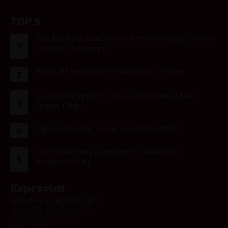
TOP 5
The Banger CLIMAXXR360 - hálózati szexgép 360°-os
1
üléssel és 2 motorral
EasyGlide fertőtlenítő és síkosító (2 × 150 ml)
2
LELO Mona Spectra - okos G-pont vibrátor LED-
3
fénnyel (fehér)
Bijoux Indiscrets - vízbázisú síkosító (75ml)
4
LateToBed Ferty - távirányítós csiklóizgató
5
bugyibetét (kék)
Kapcsolat
Webshop Logisztika Kft.
Adószám: 23121076-2-41
Cím: 1097 Budapest,
Ecseri út 14-16