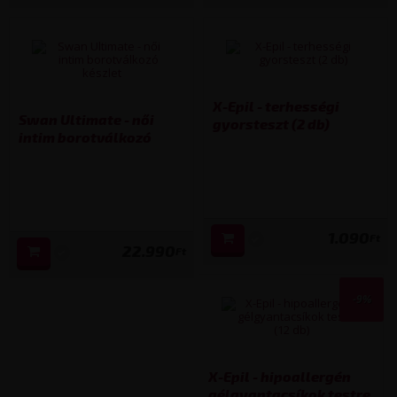
X-Epil - terhességi
Swan Ultimate - női
gyorsteszt (2 db)
intim borotválkozó
készlet
1.090
Ft
22.990
Ft
-9%
X-Epil - hipoallergén
gélgyantacsíkok testre