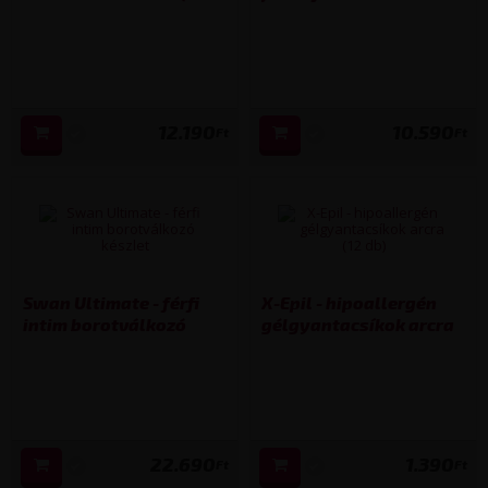
ml)
(100 ml)
12.190
10.590
Ft
Ft
Swan Ultimate - férfi
X-Epil - hipoallergén
intim borotválkozó
gélgyantacsíkok arcra
készlet
(12 db)
22.690
1.390
Ft
Ft