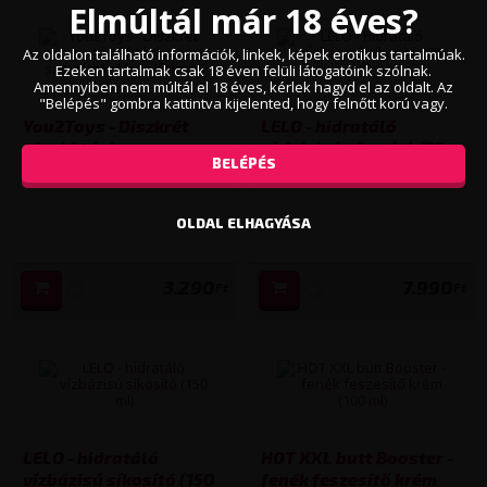
Elmúltál már 18 éves?
Az oldalon található információk, linkek, képek erotikus tartalmúak.
Ezeken tartalmak csak 18 éven felüli látogatóink szólnak.
Amennyiben nem múltál el 18 éves, kérlek hagyd el az oldalt. Az
"Belépés" gombra kattintva kijelented, hogy felnőtt korú vagy.
You2Toys - Diszkrét
LELO - hidratáló
tároló táska
vízbázisú síkosító (75
BELÉPÉS
szexjátékokhoz (fekete)
ml)
OLDAL ELHAGYÁSA
3.290
7.990
Ft
Ft
LELO - hidratáló
HOT XXL butt Booster -
vízbázisú síkosító (150
fenék feszesítő krém