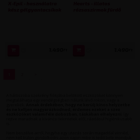
X-Epil - használatra
Hearts - illatos
kész gélgyantacsíkok
rózsaszirmok fürdő
(12 db) - testre
konfetti (30 g)
1.490
1.490
Ft
Ft
1
2
>
A hálószoba szekrény fiókjába belökött eszközöket könnyen
megtalálhatja egy vendégségben nálunk lévő rokon, vagy a
gyerekek.
Annak érdekében, hogy ne kerülj kínos helyzetbe
és ne kelljen magyarázkodnod, érdemes ezeket a szex
eszközöket valamiféle dobozban, táskában elhelyezni
. Így
rejtve maradnak a kíváncsi tekintetek elől, ráadásul higiénikusabb
is.
Nem beszélve arról, hogyha egy utazás során magaddal vinnéd,
nem kell külön gondolkodni azon vajon mibe is tedd bele mondjuk