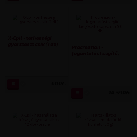
X-Epil - terhességi
gyorsteszt csík (1 db)
Procreation -
fogantatást segítő,
kiegészítő kapszula (60
db)
600
Ft
14.590
Ft