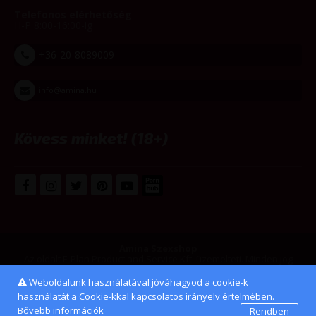
Telefonos elérhetőség
H-P 8:00-16:00-ig
+36-20-8089009
info@amina.hu
Kövess minket! (18+)
Amina Szexshop
Az oldalt E-Plan Product and Service Kft. üzemelteti. Minden jog
fenntarva. www.amina.hu © 2008-2026
Weboldalunk használatával jóváhagyod a cookie-k
használatát a Cookie-kkal kapcsolatos irányelv értelmében.
Bővebb információk
Rendben