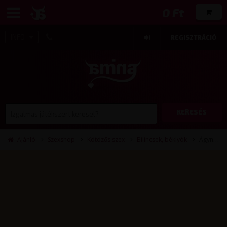
0 Ft
INFO
REGISZTRÁCIÓ
0
KERESÉS
Ajánló
Szexshop
Kötözős szex
Bilincsek, béklyók
Ágyneműk, gyertyák