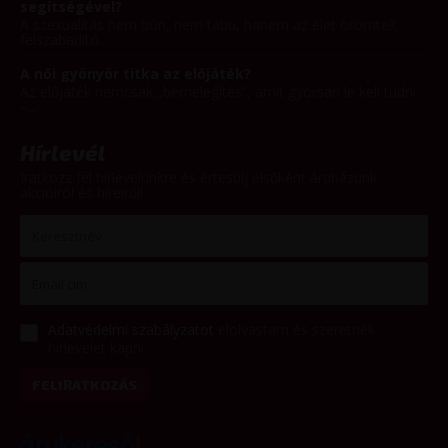
segítségével?
A szexualitás nem bűn, nem tabu, hanem az élet örömteli,
felszabadító...
A női gyönyör titka az előjáték?
Az előjáték nemcsak „bemelegítés”, amit gyorsan le kell tudni
–...
Hírlevél
Iratkozz fel hírlevelünkre és értesülj elsőként áruházunk
akcióiról és híreiről!
Adatvédelmi szabályzatot
elolvastam és szeretnék
hírlevelet kapni
FELIRATKOZÁS