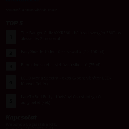
Árukereső, a hiteles vásárlási kalauz
TOP 5
The Banger CLIMAXXR360 - hálózati szexgép 360°-os
1
üléssel és 2 motorral
EasyGlide fertőtlenítő és síkosító (2 × 150 ml)
2
Bijoux Indiscrets - vízbázisú síkosító (75ml)
3
LELO Mona Spectra - okos G-pont vibrátor LED-
4
fénnyel (fehér)
LateToBed Ferty - távirányítós csiklóizgató
5
bugyibetét (kék)
Kapcsolat
Webshop Logisztika Kft.
Adószám: 23121076-2-41