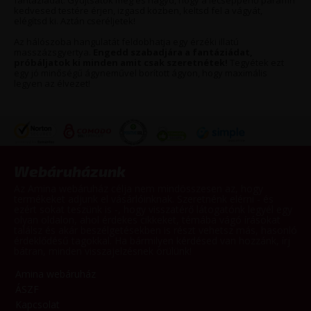
fantáziádat. Gyújtsátok meg és hagyd, hogy a lecseppenő paraffin
kedvesed testére érjen, izgasd közben, keltsd fel a vágyát,
elégítsd ki. Aztán cseréljetek!
Az hálószoba hangulatát feldobhatja egy érzéki illatú
masszázsgyertya.
Engedd szabadjára a fantáziádat,
próbáljatok ki minden amit csak szeretnétek!
Tegyétek ezt
egy jó minőségű ágyneművel borított ágyon, hogy maximális
legyen az élvezet!
Webáruházunk
Az Amina webáruház célja nem mindösszesen az, hogy
termékeket adjunk el vásárlóinknak. Szeretnénk elérni - és
ezért sokat teszünk is -, hogy visszatérő látogatónk legyél egy
olyan oldalon, ahol érdekes cikkeket, témába vágó írásokat
találsz és akár beszélgetésekben is részt vehetsz más, hasonló
érdeklődésű tagokkal. Ha bármilyen kérdésed van hozzánk, írj
bátran, minden visszajelzésnek örülünk!
Amina webáruház
ÁSZF
Kapcsolat