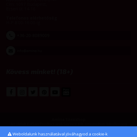
Cím: 1097 Budapest,
Ecseri út 14-16
Telefonos elérhetőség
H-P 8:00-16:00-ig
+36-20-8089009
info@amina.hu
Kövess minket! (18+)
Amina Szexshop
Az oldalt E-Plan Product and Service Kft. üzemelteti. Minden jog
fenntarva. www.amina.hu © 2008-2026
Weboldalunk használatával jóváhagyod a cookie-k