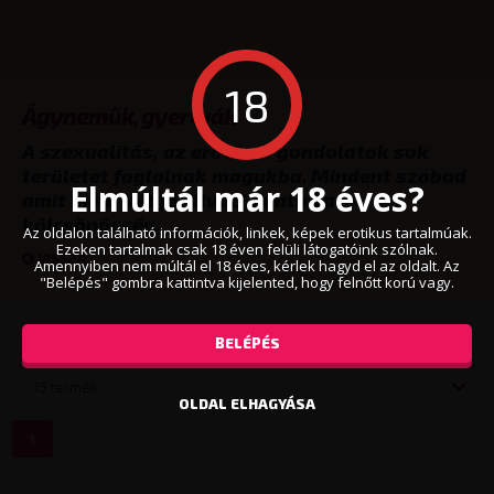
18
Ágyneműk, gyertyák
A szexualitás, az erotikus gondolatok sok
területet foglalnak magukba. Mindent szabad
Elmúltál már 18 éves?
amit mind két fél élvez! Fontos a
kölcsönösség.
Az oldalon található információk, linkek, képek erotikus tartalmúak.
Ezeken tartalmak csak 18 éven felüli látogatóink szólnak.
VISSZA
Amennyiben nem múltál el 18 éves, kérlek hagyd el az oldalt. Az
"Belépés" gombra kattintva kijelented, hogy felnőtt korú vagy.
Népszerűség szerint
BELÉPÉS
15 termék
OLDAL ELHAGYÁSA
1