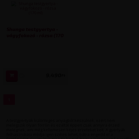
Shunga testgyertya -
vágyfokozó - rózsa (170
ml)
9.490
Ft
1
A testgyertyák különleges anyagból készülnek, ezért nem
melegszik olyan forrón és ezáltál éppen csak annyira érzed
melegnek, ami még kellemesen kéjes érzeteket kelt. A gyertyák
felhasználási módja igen széles lehet, bátra engedd el a