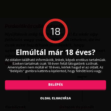
Paskolók és csiklandozók
18
Nyújtsunk még több élvezetet! Ez akár egy
felhívás vagy csatakiálltás is lehetne, de mi
csak arra buzdítunk mindenkit, hogy
Elmúltál már 18 éves?
színesítse a hétköznapokat, az otthoni szexet
némi izgalommal.
Az oldalon található információk, linkek, képek erotikus tartalmúak.
Ezeken tartalmak csak 18 éven felüli látogatóink szólnak.
VISSZA
Amennyiben nem múltál el 18 éves, kérlek hagyd el az oldalt. Az
"Belépés" gombra kattintva kijelented, hogy felnőtt korú vagy.
BELÉPÉS
OLDAL ELHAGYÁSA
Korbácsok
Ostorok és pálcák