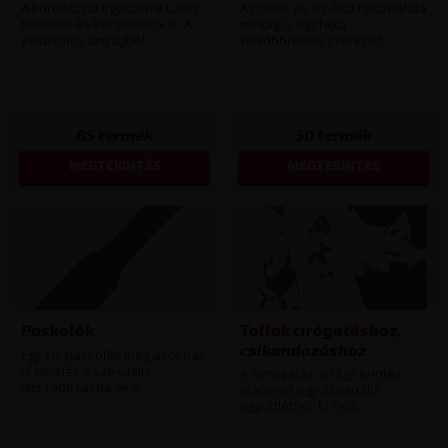
A korbáccsal egyszerre tudsz
Az ostor és a pálca használata
büntetni és kényeztetni is. A
mindig is egyfajta
változatos anyagból...
felsőbbrendű szerepet...
85
termék
30
termék
MEGTEKINTÉS
MEGTEKINTÉS
Paskolók
Tollak cirógatáshoz,
csikandozáshoz
Egy kis paskolás még azoknak
is belefér a szexuális
A simogatás, a lágy érintés
játszadozásba akik...
alapvető egy szexuális
együttlétnél. Ehhez...