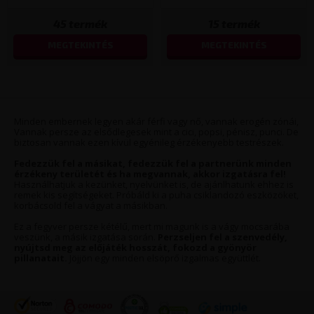
45
termék
15
termék
MEGTEKINTÉS
MEGTEKINTÉS
Minden embernek legyen akár férfi vagy nő, vannak erogén zónái,
Vannak persze az elsődlegesek mint a cici, popsi, pénisz, punci. De
biztosan vannak ezen kívül egyénileg érzékenyebb testrészek.
Fedezzük fel a másikat, fedezzük fel a partnerünk minden
érzékeny területét és ha megvannak, akkor izgatásra fel!
Használhatjuk a kezünket, nyelvünket is, de ajánlhatunk ehhez is
remek kis segítségeket. Próbáld ki a puha csiklandozó eszközöket,
korbácsold fel a vágyat a másikban.
Ez a fegyver persze kétélű, mert mi magunk is a vágy mocsarába
veszünk, a másik izgatása során.
Perzseljen fel a szenvedély,
nyújtsd meg az előjáték hosszát, fokozd a gyönyör
pillanatait.
Jöjjön egy minden elsöprő izgalmas együttlét.