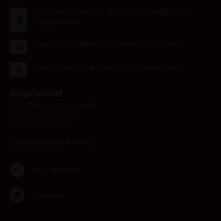
LELO Mona Spectra - okos G-pont vibrátor LED-
3
fénnyel (fehér)
EasyGlide fertőtlenítő és síkosító (2 × 150 ml)
4
Pixey Silence - halk masszírozó vibrátor (piros)
5
Kapcsolat
Webshop Logisztika Kft.
Adószám: 23121076-2-41
Cím: 1097 Budapest,
Ecseri út 14-16
Telefonos elérhetőség
H-P 8:00-16:00-ig
+36-20-8089009
info@amina.hu