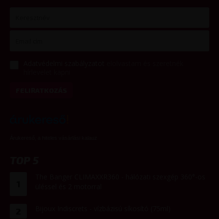
Adatvédelmi szabályzatot
elolvastam és szeretnék
hírlevelet kapni
FELIRATKOZÁS
Árukereső, a hiteles vásárlási kalauz
TOP 5
The Banger CLIMAXXR360 - hálózati szexgép 360°-os
1
üléssel és 2 motorral
Bijoux Indiscrets - vízbázisú síkosító (75ml)
2