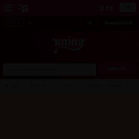
0 Ft
INFO
REGISZTRÁCIÓ
KERESÉS
Ajánló
Szexshop
Kötözős szex
Paskolók és csiklandozók