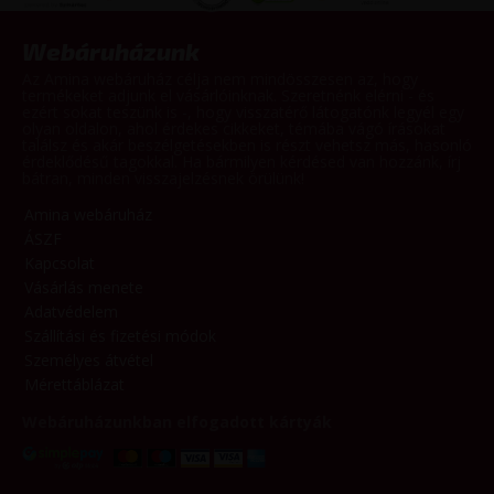
Webáruházunk
Az Amina webáruház célja nem mindösszesen az, hogy
termékeket adjunk el vásárlóinknak. Szeretnénk elérni - és
ezért sokat teszünk is -, hogy visszatérő látogatónk legyél egy
olyan oldalon, ahol érdekes cikkeket, témába vágó írásokat
találsz és akár beszélgetésekben is részt vehetsz más, hasonló
érdeklődésű tagokkal. Ha bármilyen kérdésed van hozzánk, írj
bátran, minden visszajelzésnek örülünk!
Amina webáruház
ÁSZF
Kapcsolat
Vásárlás menete
Adatvédelem
Szállítási és fizetési módok
Személyes átvétel
Mérettáblázat
Webáruházunkban elfogadott kártyák