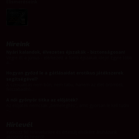
Elismeréseink
Híreink
Nyári kalandok, élvezetes éjszakák - biztonságosan!
Végre itt a június - elérkezett a forró éjszakák ideje! Egyre több
a...
Hogyan győzd le a gátlásaidat erotikus játékszerek
segítségével?
A szexualitás nem bűn, nem tabu, hanem az élet örömteli,
felszabadító...
A női gyönyör titka az előjáték?
Az előjáték nemcsak „bemelegítés”, amit gyorsan le kell tudni
–...
Hírlevél
Iratkozz fel hírlevelünkre és értesülj elsőként áruházunk
akcióiról és híreiről!