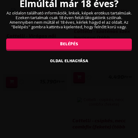
Elmúltál már 18 éves?
Az oldalon található információk, linkek, képek erotikus tartalmúak.
Ezeken tartalmak csak 18 éven felüli látogatóink szólnak.
Amennyiben nem múltál el 18 éves, kérlek hagyd el az oldalt. Az
"Belépés" gombra kattintva kijelented, hogy felnőtt korú vagy.
Cottelli - szaténos szex
Cottelli - Virágos női
harisnya (több
felső, molett fazonban
kiszerelésben)
BELÉPÉS
(fekete) (több
kiszerelésben)
OLDAL ELHAGYÁSA
4.490
Ft
-tól
15.790
Ft
-tól
Cottelli - csipkés, necc
combfix (fekete) (több
kiszerelésben)