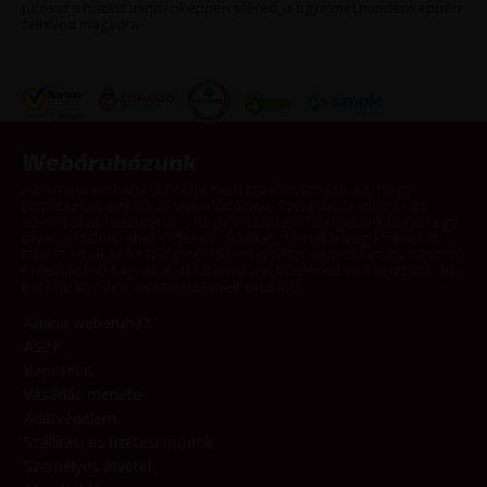
pirosat a hatást mindenképpen eléred, a figyelmet mindenképpen
felhívod magadra.
Webáruházunk
Az Amina webáruház célja nem mindösszesen az, hogy
termékeket adjunk el vásárlóinknak. Szeretnénk elérni - és
ezért sokat teszünk is -, hogy visszatérő látogatónk legyél egy
olyan oldalon, ahol érdekes cikkeket, témába vágó írásokat
találsz és akár beszélgetésekben is részt vehetsz más, hasonló
érdeklődésű tagokkal. Ha bármilyen kérdésed van hozzánk, írj
bátran, minden visszajelzésnek örülünk!
Amina webáruház
ÁSZF
Kapcsolat
Vásárlás menete
Adatvédelem
Szállítási és fizetési módok
Személyes átvétel