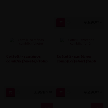
4.690
Ft
-tól
Cottelli - szaténos
Cottelli - szaténos
combfix (fekete) (több
combfix (fehér) (több
kiszerelésben)
kiszerelésben)
3.990
4.290
Ft
Ft
-tól
-tól