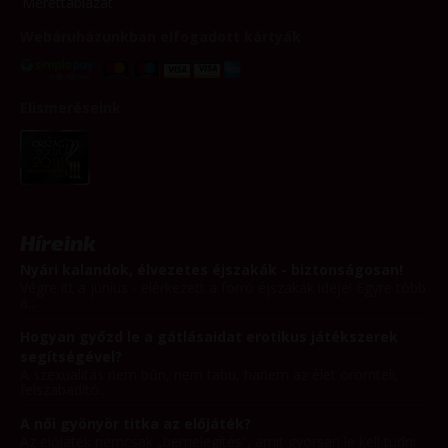
Mérettáblázat
Webáruházunkban elfogadott kártyák
Elismeréseink
Híreink
Nyári kalandok, élvezetes éjszakák - biztonságosan!
Végre itt a június - elérkezett a forró éjszakák ideje! Egyre több
a...
Hogyan győzd le a gátlásaidat erotikus játékszerek
segítségével?
A szexualitás nem bűn, nem tabu, hanem az élet örömteli,
felszabadító...
A női gyönyör titka az előjáték?
Az előjáték nemcsak „bemelegítés”, amit gyorsan le kell tudni