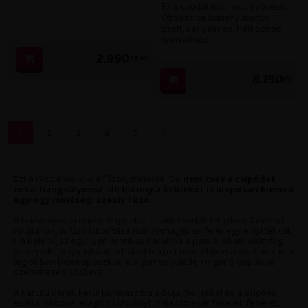
harisnyatartós szett
Ez a csodálatos necc szövésű,
(fekete)
Obsessive harisnyatartós
szett, kényelmes, hétköznap
is viselhető...
2.990
Ft
-tól
8.190
Ft
1
2
3
4
5
>
Ezt a rész emelik ki a fűzők, míderek. De
nem csak a csípődet
teszi hangsúlyossá, de bizony a kebleket is alaposan kiemeli
egy-egy minőségi szexis fűző.
A bársonyos, a csipke vagy akár a lakk csodák letaglózó látványt
nyújtanak, a fűző kibontása már önmagában felér egy előjátékkal.
Ha belebújsz egy ilyen erotikus darabba a pasi a lábaid előtt fog
térdepelni, vagy inkább a hátad mögött mert ebben a pózban tud a
legjobban belekapaszkodni a gömbölydeden ingerlő csípődbe
szeretkezés közben!
A karcsú derék kerül kontrasztba a buja mellekkel és a csípővel,
ezáltal okozva letaglózó látványt. Válassz akár feketét, fehéret,