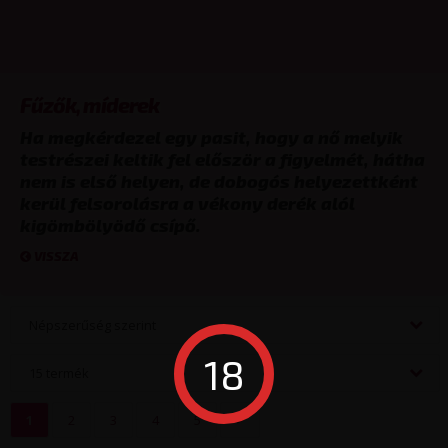
Fűzők, míderek
Ha megkérdezel egy pasit, hogy a nő melyik
testrészei keltik fel először a figyelmét, hátha
nem is első helyen, de dobogós helyezettként
kerül felsorolásra a vékony derék alól
kigömbölyödő csípő.
VISSZA
Népszerűség szerint
18
15 termék
1
2
3
4
5
>