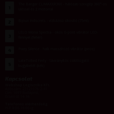
The Banger CLIMAXXR360 - hálózati szexgép 360°-os
1
üléssel és 2 motorral
Bijoux Indiscrets - vízbázisú síkosító (75ml)
2
LELO Mona Spectra - okos G-pont vibrátor LED-
3
fénnyel (fehér)
Pixey Silence - halk masszírozó vibrátor (piros)
4
LateToBed Ferty - távirányítós csiklóizgató
5
bugyibetét (kék)
Kapcsolat
Webshop Logisztika Kft.
Adószám: 23121076-2-41
Cím: 1097 Budapest,
Ecseri út 14-16
Telefonos elérhetőség
H-P 8:00-16:00-ig