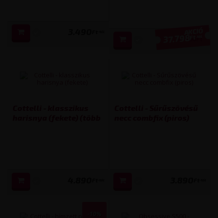
3.490
Ft
-tól
37.798
Ft
-tól
41 990
Ft
Cottelli - klasszikus
Cottelli - Sűrűszövésű
harisnya (fekete) (több
necc combfix (piros)
kiszerelésben)
(több kiszerelésben)
4.890
3.890
Ft
Ft
-tól
-tól
-10%