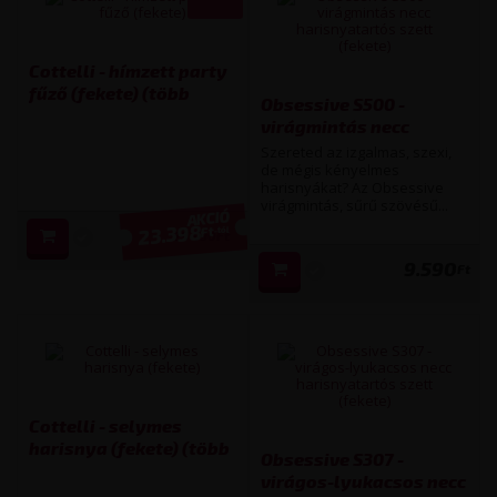
Cottelli - hímzett party
fűző (fekete) (több
Obsessive S500 -
kiszerelésben)
virágmintás necc
harisnyatartós szett
Szereted az izgalmas, szexi,
(fekete) (fekete)
de mégis kényelmes
harisnyákat? Az Obsessive
virágmintás, sűrű szövésű...
23.398
Ft
-tól
25 990
Ft
9.590
Ft
Cottelli - selymes
harisnya (fekete) (több
Obsessive S307 -
kiszerelésben)
virágos-lyukacsos necc