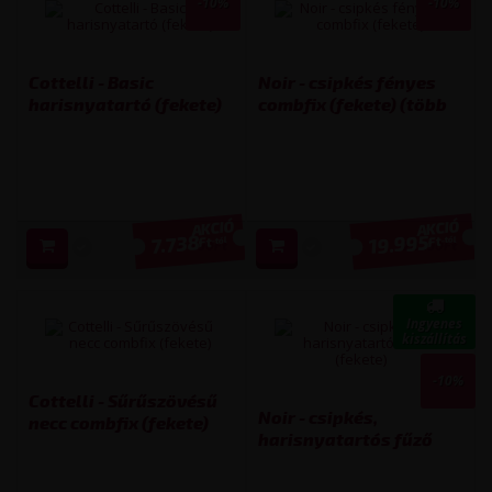
-10%
-10%
Cottelli - Basic
Noir - csipkés fényes
harisnyatartó (fekete)
combfix (fekete) (több
(több kiszerelésben)
kiszerelésben)
19.995
7.738
Ft
Ft
-tól
-tól
8 590
Ft
22 190
Ft
Ingyenes
kiszállítás
-10%
Cottelli - Sűrűszövésű
Noir - csipkés,
necc combfix (fekete)
harisnyatartós fűző
(több kiszerelésben)
(fekete) (több
kiszerelésben)