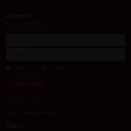
–...
Hírlevél
Iratkozz fel hírlevelünkre és értesülj elsőként áruházunk
akcióiról és híreiről!
Adatvédelmi szabályzatot
elolvastam és szeretnék
hírlevelet kapni
FELIRATKOZÁS
Árukereső, a hiteles vásárlási kalauz
TOP 5