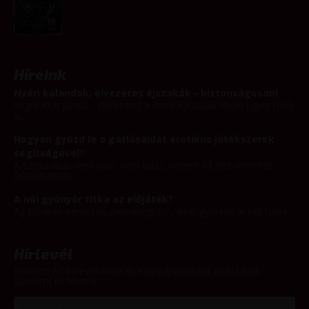
Híreink
Nyári kalandok, élvezetes éjszakák - biztonságosan!
Végre itt a június - elérkezett a forró éjszakák ideje! Egyre több
a...
Hogyan győzd le a gátlásaidat erotikus játékszerek
segítségével?
A szexualitás nem bűn, nem tabu, hanem az élet örömteli,
felszabadító...
A női gyönyör titka az előjáték?
Az előjáték nemcsak „bemelegítés”, amit gyorsan le kell tudni
–...
Hírlevél
Iratkozz fel hírlevelünkre és értesülj elsőként áruházunk
akcióiról és híreiről!