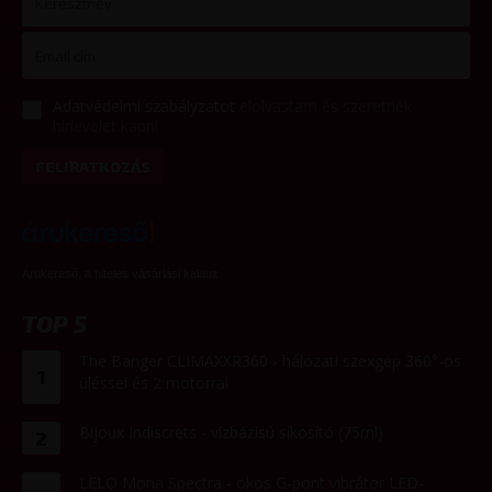
Adatvédelmi szabályzatot
elolvastam és szeretnék
hírlevelet kapni
FELIRATKOZÁS
Árukereső, a hiteles vásárlási kalauz
TOP 5
The Banger CLIMAXXR360 - hálózati szexgép 360°-os
1
üléssel és 2 motorral
Bijoux Indiscrets - vízbázisú síkosító (75ml)
2
LELO Mona Spectra - okos G-pont vibrátor LED-