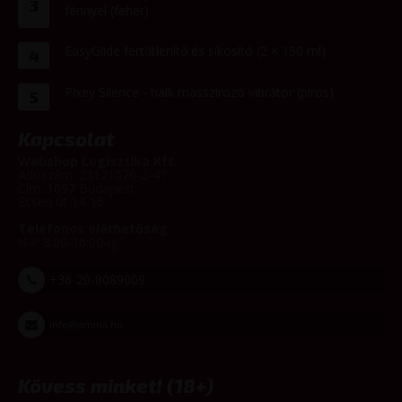
3
fénnyel (fehér)
EasyGlide fertőtlenítő és síkosító (2 × 150 ml)
4
Pixey Silence - halk masszírozó vibrátor (piros)
5
Kapcsolat
Webshop Logisztika Kft.
Adószám: 23121076-2-41
Cím: 1097 Budapest,
Ecseri út 14-16
Telefonos elérhetőség
H-P 8:00-16:00-ig
+36-20-8089009
info@amina.hu
Kövess minket! (18+)