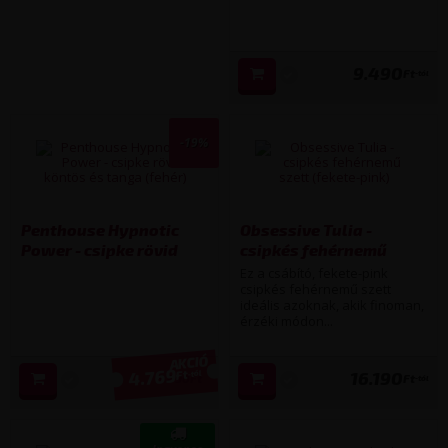
9.490
Ft
-tól
-19%
Penthouse Hypnotic
Obsessive Tulia -
Power - csipke rövid
csipkés fehérnemű
köntös és tanga (fehér)
szett (fekete-pink)
Ez a csábító, fekete-pink
(több kiszerelésben)
(több kiszerelésben)
csipkés fehérnemű szett
ideális azoknak, akik finoman,
érzéki módon...
4.769
16.190
Ft
-tól
5 890
Ft
Ft
-tól