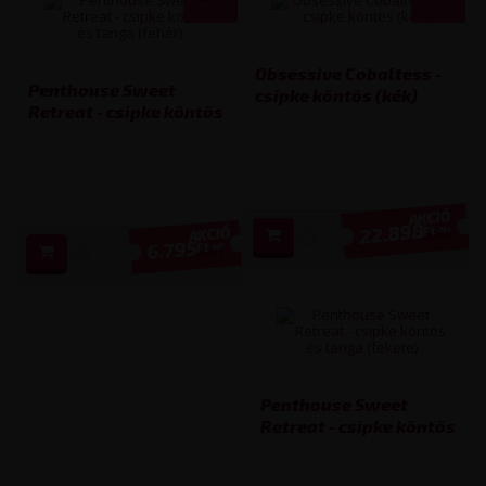
Obsessive Cobaltess -
Penthouse Sweet
csipke köntös (kék)
Retreat - csipke köntös
(több kiszerelésben)
és tanga (fehér) (több
kiszerelésben)
22.898
Ft
-tól
25 490
Ft
6.795
Ft
-tól
8 490
Ft
Penthouse Sweet
Retreat - csipke köntös
és tanga (fekete) (több
kiszerelésben)