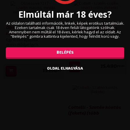
Elmúltál már 18 éves?
Cottelli - szatén-csipke,
Az oldalon található információk, linkek, képek erotikus tartalmúak.
Obsessive F217 - szatén
Ezeken tartalmak csak 18 éven felüli látogatóink szólnak.
rövid köntös (fekete)
Amennyiben nem múltál el 18 éves, kérlek hagyd el az oldalt. Az
masnis, mintás necc
(több kiszerelésben)
"Belépés" gombra kattintva kijelented, hogy felnőtt korú vagy.
szett - fekete (S-L)
Egy tüzes éjszaka
dresszkódja! Így is
jellemezhetnénk ezt az érzéki
BELÉPÉS
neccharisnyás szettet, amely...
15.490
Ft
-tól
OLDAL ELHAGYÁSA
13.190
Ft
Cottelli - Szatén köntös
(fekete) (több
kiszerelésben)