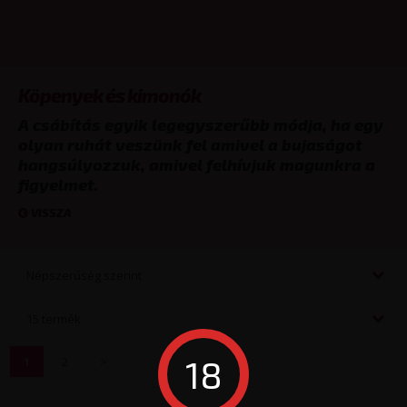
Köpenyek és kimonók
A csábítás egyik legegyszerűbb módja, ha egy
olyan ruhát veszünk fel amivel a bujaságot
hangsúlyozzuk, amivel felhívjuk magunkra a
figyelmet.
VISSZA
Népszerűség szerint
15 termék
18
1
2
>