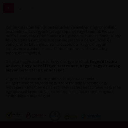
1
2
>
Zuhanyzás után kenjük be testünket valamilyen nagyon jó illatú
testápolóval és vegyünk fel egy köpenyt vagy kimonót. Persze
nem valami vastag frottír anyagúra gondolok, hanem mondjuk egy
fekete szatén köntösre. Kössük meg lazán a derekunknál és
vonuljunk be látványosan a hálószobába. Hagyjuk lágyan
lecsúszni testünkről, mire a földre ér partnered már ott fog
toporogni mögötted.
De akár hagyhatod azt is, hogy ő vegye le rólad.
Engedd lazára
az övet, hogy hozzáférjen testedhez, hagyd hogy az anyag
lágyan beterítsen benneteket.
Légy csábító istennő, engedd szabadjára az erotikus
kisugárzásodat, engedd hogy szeressenek! Utazzatok egy
hétvégére kettesben és az esti lefekvéshez készülődve vegyél fel
egy áttetsző kimonót. Nem is kell semmi mást tenned, engedd
szabadjára a buja vágyat.