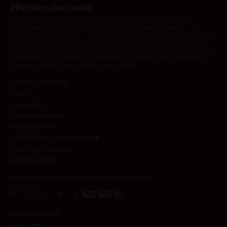
Webáruházunk
Az Amina webáruház célja nem mindösszesen az, hogy
termékeket adjunk el vásárlóinknak. Szeretnénk elérni - és
ezért sokat teszünk is -, hogy visszatérő látogatónk legyél egy
olyan oldalon, ahol érdekes cikkeket, témába vágó írásokat
találsz és akár beszélgetésekben is részt vehetsz más, hasonló
érdeklődésű tagokkal. Ha bármilyen kérdésed van hozzánk, írj
bátran, minden visszajelzésnek örülünk!
Amina webáruház
ÁSZF
Kapcsolat
Vásárlás menete
Adatvédelem
Szállítási és fizetési módok
Személyes átvétel
Mérettáblázat
Webáruházunkban elfogadott kártyák
Elismeréseink