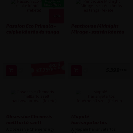
Ingyenes
kiszállítás
-10%
Passion Eco Primula -
Penthouse Midnight
csipke köntös és tanga
Mirage - szatén köntös
(fekete) (több
és tanga (fekete) (több
kiszerelésben)
kiszerelésben)
37.794
Ft
5.399
-tól
41 990
Ft
Ft
-tól
Obsessive Chemeris -
Mapalé -
melltartó szett
harisnyatartós
harisnyatartóval
fehérnemű szett
A Obsessive Chemeris egy
A Mapalé harisnyatartós