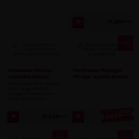
11.390
Ft
-tól
-14%
Obsessive Alluria -
Penthouse Midnight
csipkeberakásos
Mirage - szatén köntös
köntös tangával
és tanga (pink) (több
Örök klasszikus! Ez a fekete
(fekete) (több
színű, lenge, áttetsző
kiszerelésben)
anyagból készült köntös,
kiszerelésben)
amely aprólékosan...
5.094
Ft
15.698
-tól
Ft
5 890
Ft
-tól
-20%
-10%