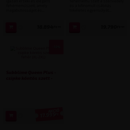
(fekete) (több
igazán érzéki és elegáns
(fekete) (több
fehérnemű szett a szenvedély
fehérneműszett, amely
és a kifinomult csábítás
kiszerelésben)
kiszerelésben)
magabiztosságot és...
tökéletes egyensúlyát...
18.894
19.790
Ft
Ft
-tól
-tól
-10%
Subblime Queen Plus -
csipke köntös szett -
fehér (XL-2XL)
17.995
Ft
19 990
Ft