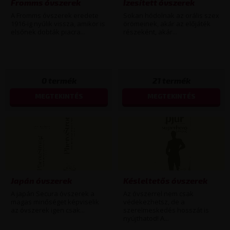
Fromms óvszerek
Ízesített óvszerek
A Fromms óvszerek eredete
Sokan hódolnak az orális szex
1916-ig nyúlik vissza, amikor is
örömeinek, akár az előjáték
elsőnek dobták piacra...
részeként, akár...
0
termék
21
termék
MEGTEKINTÉS
MEGTEKINTÉS
Japán óvszerek
Késleltetős óvszerek
A japán Secura óvszerek a
Az óvszerrel nem csak
magas minőséget képviselik
védekezhetsz, de a
az óvszerek igen csak...
szerelmeskedés hosszát is
nyújthatod! A...