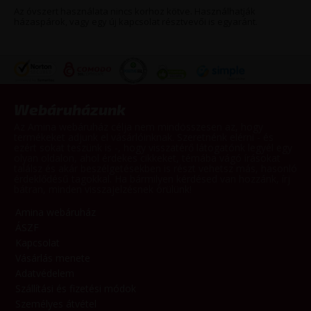
Az óvszert használata nincs korhoz kötve. Használhatják
házaspárok, vagy egy új kapcsolat résztvevői is egyaránt.
Webáruházunk
Az Amina webáruház célja nem mindösszesen az, hogy
termékeket adjunk el vásárlóinknak. Szeretnénk elérni - és
ezért sokat teszünk is -, hogy visszatérő látogatónk legyél egy
olyan oldalon, ahol érdekes cikkeket, témába vágó írásokat
találsz és akár beszélgetésekben is részt vehetsz más, hasonló
érdeklődésű tagokkal. Ha bármilyen kérdésed van hozzánk, írj
bátran, minden visszajelzésnek örülünk!
Amina webáruház
ÁSZF
Kapcsolat
Vásárlás menete
Adatvédelem
Szállítási és fizetési módok
Személyes átvétel