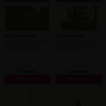
My Size óvszerek
Olcsó óvszerek
A My Size óvszerek hatalmas
Az óvszer használata az egyik
előnye a többi óvszerrel
legnépszerűbb védekezési
szemben az az, hogy a...
mód, mert könnyen...
2
termék
210
termék
MEGTEKINTÉS
MEGTEKINTÉS