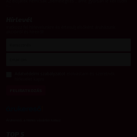
Az előjáték nemcsak „bemelegítés”, amit gyorsan le kell tudni
–...
Hírlevél
Iratkozz fel hírlevelünkre és értesülj elsőként áruházunk
akcióiról és híreiről!
Adatvédelmi szabályzatot
elolvastam és szeretnék
hírlevelet kapni
FELIRATKOZÁS
Árukereső, a hiteles vásárlási kalauz
TOP 5