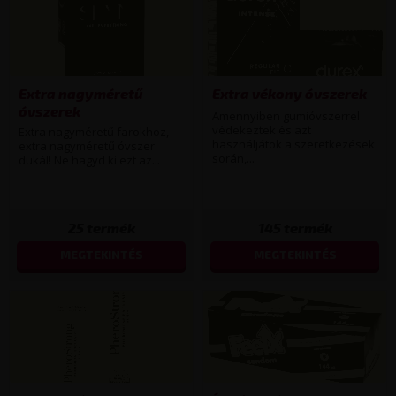
Extra nagyméretű
Extra vékony óvszerek
óvszerek
Amennyiben gumióvszerrel
védekeztek és azt
Extra nagyméretű farokhoz,
használjátok a szeretkezések
extra nagyméretű óvszer
során,...
dukál! Ne hagyd ki ezt az...
25
termék
145
termék
MEGTEKINTÉS
MEGTEKINTÉS