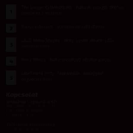
The Banger CLIMAXXR360 - hálózati szexgép 360°-os
1
üléssel és 2 motorral
Bijoux Indiscrets - vízbázisú síkosító (75ml)
2
LELO Mona Spectra - okos G-pont vibrátor LED-
3
fénnyel (fehér)
Pixey Silence - halk masszírozó vibrátor (piros)
4
LateToBed Ferty - távirányítós csiklóizgató
5
bugyibetét (kék)
Kapcsolat
Webshop Logisztika Kft.
Adószám: 23121076-2-41
Cím: 1097 Budapest,
Ecseri út 14-16
Telefonos elérhetőség
H-P 8:00-16:00-ig