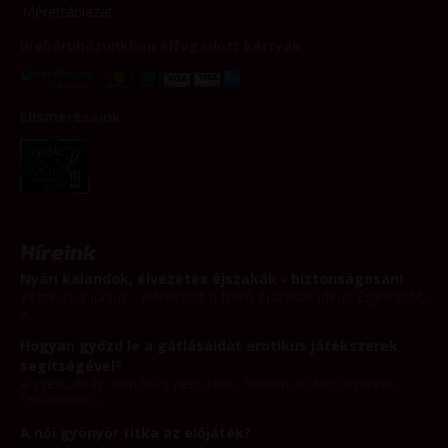
Mérettáblázat
Webáruházunkban elfogadott kártyák
Elismeréseink
Híreink
Nyári kalandok, élvezetes éjszakák - biztonságosan!
Végre itt a június - elérkezett a forró éjszakák ideje! Egyre több
a...
Hogyan győzd le a gátlásaidat erotikus játékszerek
segítségével?
A szexualitás nem bűn, nem tabu, hanem az élet örömteli,
felszabadító...
A női gyönyör titka az előjáték?