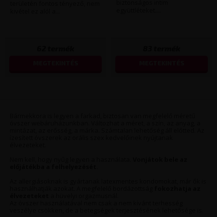
biztonságos intim
területén fontos tényező, nem
együttléteket....
kivétel ez alól a...
62
termék
83
termék
MEGTEKINTÉS
MEGTEKINTÉS
Bármekkora is legyen a farkad, biztosan van megfelelő méretű
óvszer webáruházunkban. Változhat a méret, a szín, az anyag, a
mintázat, az erősség, a márka. Számtalan lehetőség áll előtted. Az
ízesített óvszerek az orális szex kedvelőinek nyújtanak
élvezeteket.
Nem kell, hogy nyűg legyen a használata.
Vonjátok bele az
előjátékba a felhelyezését.
Az allergiásoknak is gyártanak latexmentes kondomokat, már ők is
használhatják azokat. A megfelelő bordázottság
fokozhatja az
élvezeteket
a hüvelyi orgazmusnál.
Az óvszer használatával nem csak a nem kívánt terhesség
veszélye csökken, de a betegségek terjesztésének lehetősége is.