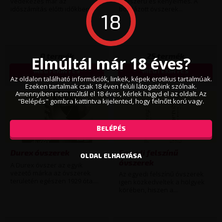
védekezés már az
egyszerű és kényelmes. A
időszámítás előtti időkben...
bordázott óvszerek...
18
0
termék
25
termék
Elmúltál már 18 éves?
MEGTEKINTÉS
MEGTEKINTÉS
Az oldalon található információk, linkek, képek erotikus tartalmúak.
Ezeken tartalmak csak 18 éven felüli látogatóink szólnak.
Amennyiben nem múltál el 18 éves, kérlek hagyd el az oldalt. Az
"Belépés" gombra kattintva kijelented, hogy felnőtt korú vagy.
BELÉPÉS
Durex óvszerek
Egyedi felszínű
OLDAL ELHAGYÁSA
óvszerek
A Durex óvszer az egyik
vezető márka az óvszerek
Az egyedi felszínű óvszerek
területén egészen 1929 óta....
igen közkedveltek a hölgyek
körében, hiszen a...