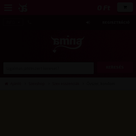
0 Ft
INFO
REGISZTRÁCIÓ
KERESÉS
Ajánló
Szexshop
Szex esszenciák
Óvszer, kondom