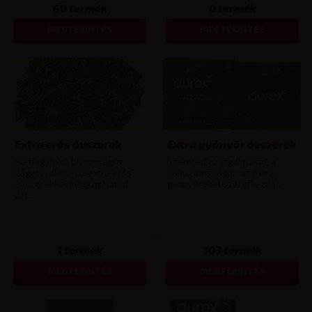
60
termék
0
termék
MEGTEKINTÉS
MEGTEKINTÉS
Extra erős óvszerek
Extra gyönyör óvszerek
Ha nagyfokú biztonságra
Szereted az izgalmakat, a
vágysz, akkor az extra erős
változatosságot, az extra
óvszerekkel megkaphatod
gyönyöröket szeretkezés...
azt....
1
termék
103
termék
MEGTEKINTÉS
MEGTEKINTÉS