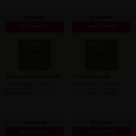
0
termék
65
termék
MEGTEKINTÉS
MEGTEKINTÉS
Latexmentes óvszerek
Manix óvszerek
A latex allergia az élet sok
A Manix óvszereket a latex
területén okozhat neked
anyagra allergiásoknak
kellemetlenséget, de...
fejlesztették ki, bátran...
34
termék
9
termék
MEGTEKINTÉS
MEGTEKINTÉS