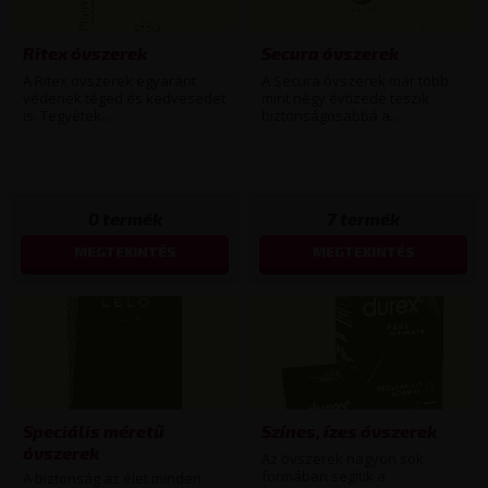
Ritex óvszerek
Secura óvszerek
A Ritex óvszerek egyaránt
A Secura óvszerek már több
védenek téged és kedvesedet
mint négy évtizede teszik
is. Tegyétek...
biztonságosabbá a...
0
termék
7
termék
MEGTEKINTÉS
MEGTEKINTÉS
Speciális méretű
Színes, ízes óvszerek
óvszerek
Az óvszerek nagyon sok
formában segítik a
A biztonság az élet minden