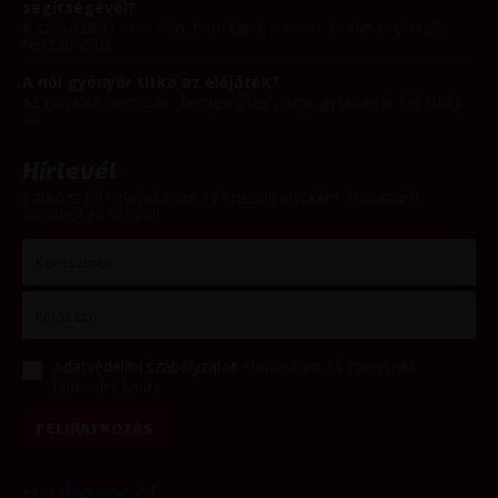
segítségével?
A szexualitás nem bűn, nem tabu, hanem az élet örömteli,
felszabadító...
A női gyönyör titka az előjáték?
Az előjáték nemcsak „bemelegítés”, amit gyorsan le kell tudni
–...
Hírlevél
Iratkozz fel hírlevelünkre és értesülj elsőként áruházunk
akcióiról és híreiről!
Adatvédelmi szabályzatot
elolvastam és szeretnék
hírlevelet kapni
FELIRATKOZÁS