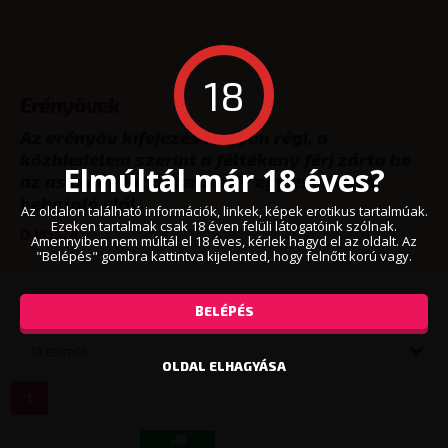
18
Erényövek
Az erényöv kifejezés nagyon régi, a
közhiedelem szerint a féltékeny férj zárta be
Elmúltál már 18 éves?
az asszony intim területét egy esetleges
behatoló elől.
Az oldalon található információk, linkek, képek erotikus tartalmúak.
Ezeken tartalmak csak 18 éven felüli látogatóink szólnak.
VISSZA
Amennyiben nem múltál el 18 éves, kérlek hagyd el az oldalt. Az
"Belépés" gombra kattintva kijelented, hogy felnőtt korú vagy.
Népszerűség szerint
BELÉPÉS
15 termék
OLDAL ELHAGYÁSA
1