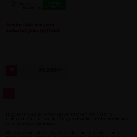
Ingyenes
kiszállítás
Rimba - bőr erényöv
lakattal (fekete) (több
kiszerelésben)
30.598
Ft
-tól
1
Hogy ez tényleg így volt-e vagy sem azt nem a mi tisztünk
eldönteni. Az biztos azonban, hogy
szexuális játékszernek mai
is kitűnő ez a szerkezet.
Ha te vagy a mester és az alárendelt személy nem teszi meg