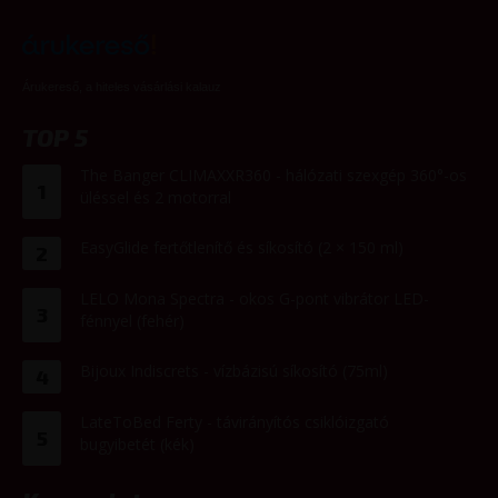
Árukereső, a hiteles vásárlási kalauz
TOP 5
The Banger CLIMAXXR360 - hálózati szexgép 360°-os
1
üléssel és 2 motorral
EasyGlide fertőtlenítő és síkosító (2 × 150 ml)
2
LELO Mona Spectra - okos G-pont vibrátor LED-
3
fénnyel (fehér)
Bijoux Indiscrets - vízbázisú síkosító (75ml)
4
LateToBed Ferty - távirányítós csiklóizgató
5
bugyibetét (kék)