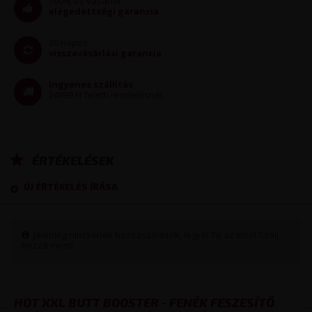
100%-os vásárlói
elégedettségi garancia
30 napos
visszavásárlási garancia
Ingyenes szállítás
24999 Ft feletti rendelésnél
ÉRTÉKELÉSEK
ÚJ ÉRTÉKELÉS ÍRÁSA
Jelenleg nincsenek hozzászólások, legyél Te az első! Szólj
hozzá most!
HOT XXL BUTT BOOSTER - FENÉK FESZESÍTŐ