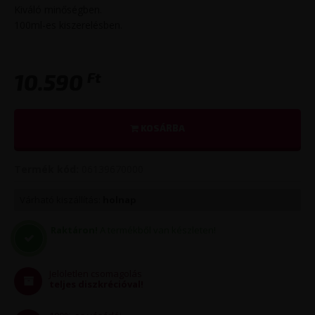
Kiváló minőségben.
100ml-es kiszerelésben.
Ft
10.590
KOSÁRBA
Termék kód:
06139670000
Várható kiszállítás:
holnap
Raktáron!
A termékből van készleten!
Jelöletlen csomagolás
teljes diszkrécióval!