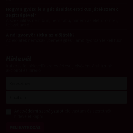
Hogyan győzd le a gátlásaidat erotikus játékszerek
segítségével?
A szexualitás nem bűn, nem tabu, hanem az élet örömteli,
felszabadító...
A női gyönyör titka az előjáték?
Az előjáték nemcsak „bemelegítés”, amit gyorsan le kell tudni
–...
Hírlevél
Iratkozz fel hírlevelünkre és értesülj elsőként áruházunk
akcióiról és híreiről!
Adatvédelmi szabályzatot
elolvastam és szeretnék
hírlevelet kapni
FELIRATKOZÁS