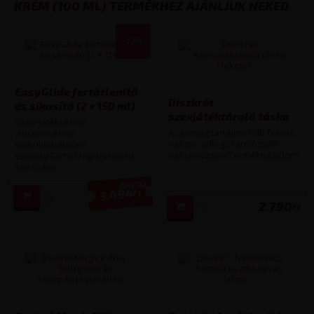
KRÉM (100 ML)
TERMÉKHEZ AJÁNLJUK NEKED
-12%
EasyGlide fertőtlenítő
Diszkrét
és síkosító (2 × 150 ml)
szexjátéktároló táska
Szex-játékokhoz,
(fekete)
A csomag tartalma1 db fekete,
vibrátorokhoz
vászon jellegű tárolózsák
nélkülözhetetlen
összehúzóvalTerméktulajdonságo
csomag!Tartsd higiénikusan
szexuális...
3.494
Ft
3 980
Ft
2.790
Ft