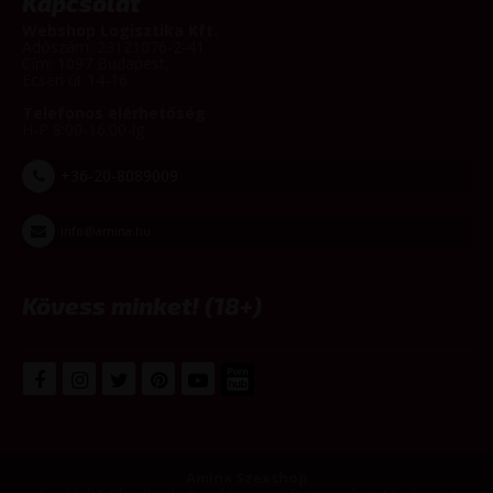
Kapcsolat
Webshop Logisztika Kft.
Adószám: 23121076-2-41
Cím: 1097 Budapest,
Ecseri út 14-16
Telefonos elérhetőség
H-P 8:00-16:00-ig
+36-20-8089009
info@amina.hu
Kövess minket! (18+)
Amina Szexshop