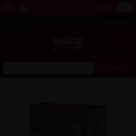
0 Ft
INFO
REGISZTRÁCIÓ
KERESÉS
Ajánló
Szex shop
HOT XXL butt Booster - fenék feszesítő krém (100 ml)