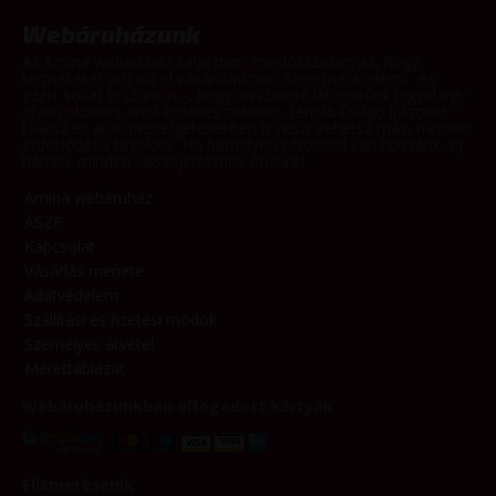
Webáruházunk
Az Amina webáruház célja nem mindösszesen az, hogy
termékeket adjunk el vásárlóinknak. Szeretnénk elérni - és
ezért sokat teszünk is -, hogy visszatérő látogatónk legyél egy
olyan oldalon, ahol érdekes cikkeket, témába vágó írásokat
találsz és akár beszélgetésekben is részt vehetsz más, hasonló
érdeklődésű tagokkal. Ha bármilyen kérdésed van hozzánk, írj
bátran, minden visszajelzésnek örülünk!
Amina webáruház
ÁSZF
Kapcsolat
Vásárlás menete
Adatvédelem
Szállítási és fizetési módok
Személyes átvétel
Mérettáblázat
Webáruházunkban elfogadott kártyák
Elismeréseink