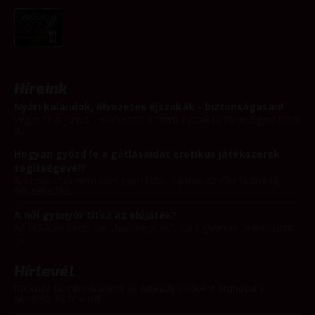
Híreink
Nyári kalandok, élvezetes éjszakák - biztonságosan!
Végre itt a június - elérkezett a forró éjszakák ideje! Egyre több
a...
Hogyan győzd le a gátlásaidat erotikus játékszerek
segítségével?
A szexualitás nem bűn, nem tabu, hanem az élet örömteli,
felszabadító...
A női gyönyör titka az előjáték?
Az előjáték nemcsak „bemelegítés”, amit gyorsan le kell tudni
–...
Hírlevél
Iratkozz fel hírlevelünkre és értesülj elsőként áruházunk
akcióiról és híreiről!