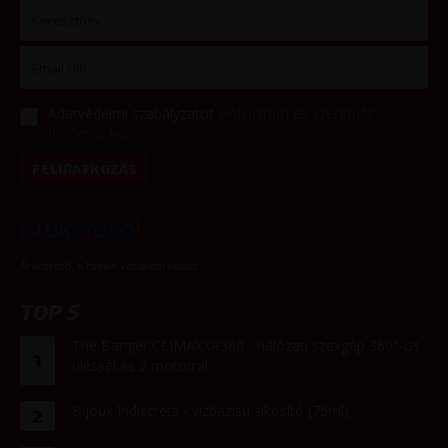
Adatvédelmi szabályzatot
elolvastam és szeretnék
hírlevelet kapni
FELIRATKOZÁS
Árukereső, a hiteles vásárlási kalauz
TOP 5
The Banger CLIMAXXR360 - hálózati szexgép 360°-os
1
üléssel és 2 motorral
Bijoux Indiscrets - vízbázisú síkosító (75ml)
2