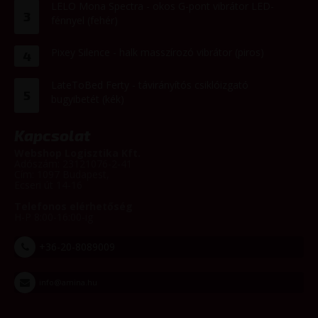
LELO Mona Spectra - okos G-pont vibrátor LED-
3
fénnyel (fehér)
Pixey Silence - halk masszírozó vibrátor (piros)
4
LateToBed Ferty - távirányítós csiklóizgató
5
bugyibetét (kék)
Kapcsolat
Webshop Logisztika Kft.
Adószám: 23121076-2-41
Cím: 1097 Budapest,
Ecseri út 14-16
Telefonos elérhetőség
H-P 8:00-16:00-ig
+36-20-8089009
info@amina.hu