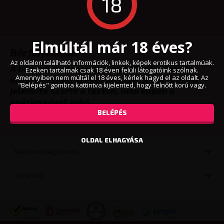
18
Elmúltál már 18 éves?
Bőr férfiaknak
Az oldalon található információk, linkek, képek erotikus tartalmúak.
A bőr ruházat mindig a vadságot, a kissé
Ezeken tartalmak csak 18 éven felüli látogatóink szólnak.
Amennyiben nem múltál el 18 éves, kérlek hagyd el az oldalt. Az
erőszakosabb szexet jeleneti. A bőr pántok
"Belépés" gombra kattintva kijelented, hogy felnőtt korú vagy.
jelenléte szerte a testen, nem éppen a
szűziességet ígéri.
BELÉPÉS
VISSZA
OLDAL ELHAGYÁSA
Népszerűség szerint
15 termék