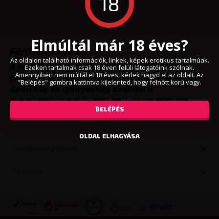
18
Elmúltál már 18 éves?
Férfi fehérneműk
Az oldalon található információk, linkek, képek erotikus tartalmúak.
A férfiaknál épp olyan fontos a megfelelő
Ezeken tartalmak csak 18 éven felüli látogatóink szólnak.
Amennyiben nem múltál el 18 éves, kérlek hagyd el az oldalt. Az
fehérnemű viselése mint a hölgyeknél. Az
"Belépés" gombra kattintva kijelented, hogy felnőtt korú vagy.
ápoltság és igényesség ezeknél a
ruhadaraboknál is meg kell, hogy jelenjen.
BELÉPÉS
VISSZA
OLDAL ELHAGYÁSA
Népszerűség szerint
15 termék