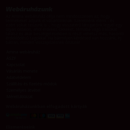
Webáruházunk
Az Amina webáruház célja nem mindösszesen az, hogy
termékeket adjunk el vásárlóinknak. Szeretnénk elérni - és
ezért sokat teszünk is -, hogy visszatérő látogatónk legyél egy
olyan oldalon, ahol érdekes cikkeket, témába vágó írásokat
találsz és akár beszélgetésekben is részt vehetsz más, hasonló
érdeklődésű tagokkal. Ha bármilyen kérdésed van hozzánk, írj
bátran, minden visszajelzésnek örülünk!
Amina webáruház
ÁSZF
Kapcsolat
Vásárlás menete
Adatvédelem
Szállítási és fizetési módok
Személyes átvétel
Mérettáblázat
Webáruházunkban elfogadott kártyák
Elismeréseink