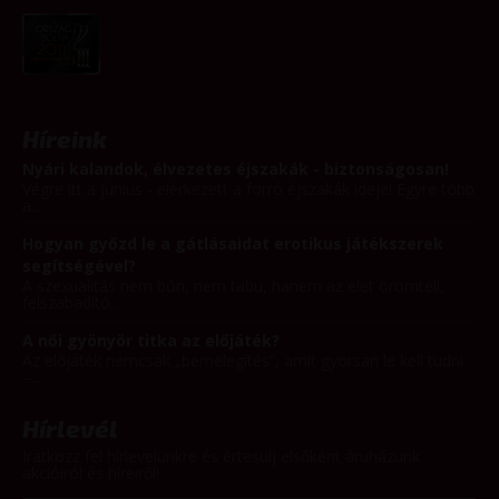
Híreink
Nyári kalandok, élvezetes éjszakák - biztonságosan!
Végre itt a június - elérkezett a forró éjszakák ideje! Egyre több
a...
Hogyan győzd le a gátlásaidat erotikus játékszerek
segítségével?
A szexualitás nem bűn, nem tabu, hanem az élet örömteli,
felszabadító...
A női gyönyör titka az előjáték?
Az előjáték nemcsak „bemelegítés”, amit gyorsan le kell tudni
–...
Hírlevél
Iratkozz fel hírlevelünkre és értesülj elsőként áruházunk
akcióiról és híreiről!