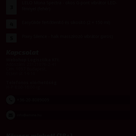
LELO Mona Spectra - okos G-pont vibrátor LED-
3
fénnyel (fehér)
EasyGlide fertőtlenítő és síkosító (2 × 150 ml)
4
Pixey Silence - halk masszírozó vibrátor (piros)
5
Kapcsolat
Webshop Logisztika Kft.
Adószám: 23121076-2-41
Cím: 1097 Budapest,
Ecseri út 14-16
Telefonos elérhetőség
H-P 8:00-16:00-ig
+36-20-8089009
info@amina.hu
Kövess minket! (18+)