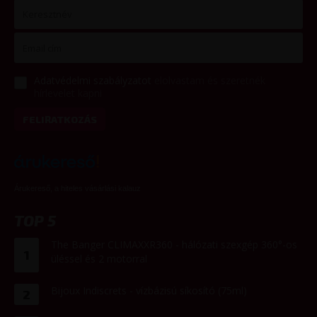
Adatvédelmi szabályzatot
elolvastam és szeretnék
hírlevelet kapni
FELIRATKOZÁS
Árukereső, a hiteles vásárlási kalauz
TOP 5
The Banger CLIMAXXR360 - hálózati szexgép 360°-os
1
üléssel és 2 motorral
Bijoux Indiscrets - vízbázisú síkosító (75ml)
2