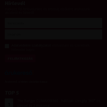
Hírlevél
Iratkozz fel hírlevelünkre és értesülj elsőként áruházunk
akcióiról és híreiről!
Adatvédelmi szabályzatot
elolvastam és szeretnék
hírlevelet kapni
FELIRATKOZÁS
Árukereső, a hiteles vásárlási kalauz
TOP 5
The Banger CLIMAXXR360 - hálózati szexgép 360°-os
1
üléssel és 2 motorral