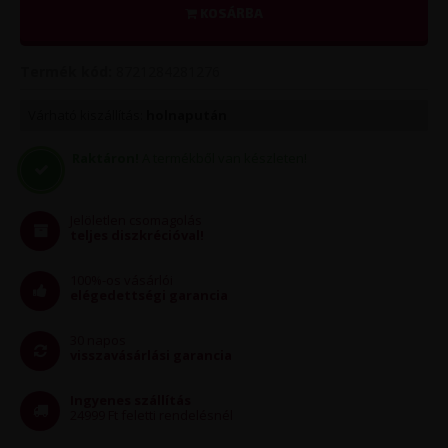
KOSÁRBA
Termék kód:
8721284281276
Várható kiszállítás:
holnapután
Raktáron!
A termékből van készleten!
Jelöletlen csomagolás
teljes diszkrécióval!
100%-os vásárlói
elégedettségi garancia
30 napos
visszavásárlási garancia
Ingyenes szállítás
24999 Ft feletti rendelésnél