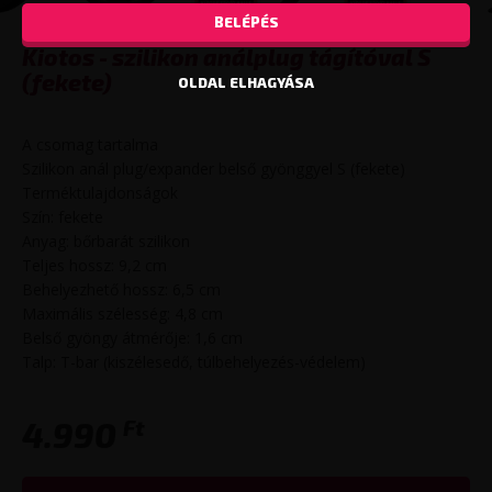
BELÉPÉS
Kiotos - szilikon análplug tágítóval S
(fekete)
OLDAL ELHAGYÁSA
A csomag tartalma
Szilikon anál plug/expander belső gyönggyel S (fekete)
Terméktulajdonságok
Szín: fekete
Anyag: bőrbarát szilikon
Teljes hossz: 9,2 cm
Behelyezhető hossz: 6,5 cm
Maximális szélesség: 4,8 cm
Belső gyöngy átmérője: 1,6 cm
Talp: T-bar (kiszélesedő, túlbehelyezés-védelem)
Ft
4.990