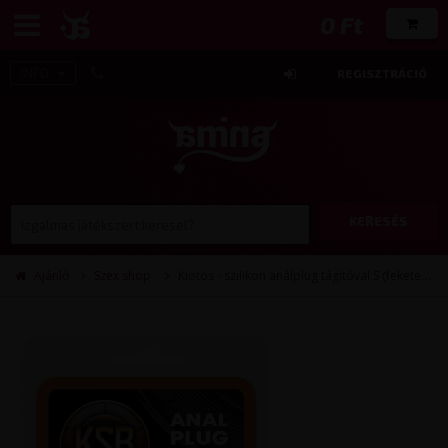
0 Ft
INFO
REGISZTRÁCIÓ
KERESÉS
Ajánló
Szex shop
Kiotos - szilikon análplug tágítóval S (fekete)