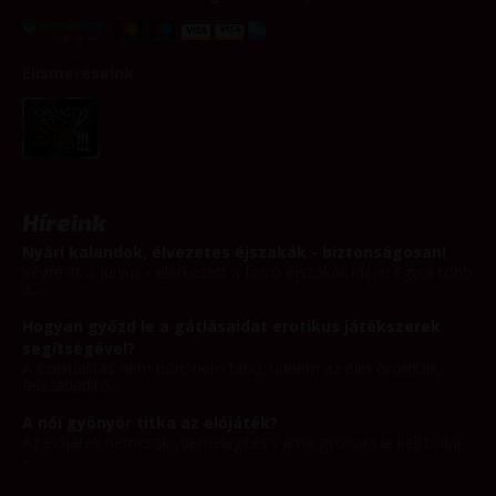
Elismeréseink
Híreink
Nyári kalandok, élvezetes éjszakák - biztonságosan!
Végre itt a június - elérkezett a forró éjszakák ideje! Egyre több
a...
Hogyan győzd le a gátlásaidat erotikus játékszerek
segítségével?
A szexualitás nem bűn, nem tabu, hanem az élet örömteli,
felszabadító...
A női gyönyör titka az előjáték?
Az előjáték nemcsak „bemelegítés”, amit gyorsan le kell tudni
–...