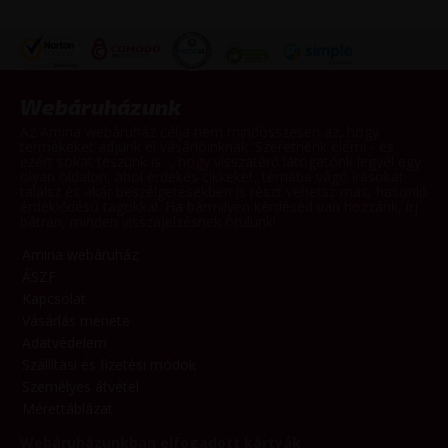
Webáruházunk
Az Amina webáruház célja nem mindösszesen az, hogy
termékeket adjunk el vásárlóinknak. Szeretnénk elérni - és
ezért sokat teszünk is -, hogy visszatérő látogatónk legyél egy
olyan oldalon, ahol érdekes cikkeket, témába vágó írásokat
találsz és akár beszélgetésekben is részt vehetsz más, hasonló
érdeklődésű tagokkal. Ha bármilyen kérdésed van hozzánk, írj
bátran, minden visszajelzésnek örülünk!
Amina webáruház
ÁSZF
Kapcsolat
Vásárlás menete
Adatvédelem
Szállítási és fizetési módok
Személyes átvétel
Mérettáblázat
Webáruházunkban elfogadott kártyák