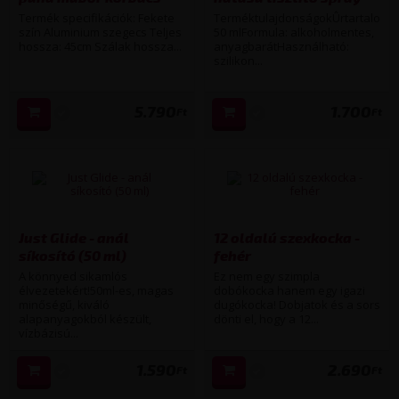
(fekete)
(50 ml)
Termék specifikációk: Fekete
TerméktulajdonságokÛrtartalom:
szín Aluminium szegecs Teljes
50 mlFormula: alkoholmentes,
hossza: 45cm Szálak hossza...
anyagbarátHasználható:
szilikon...
5.790
1.700
Ft
Ft
Just Glide - anál
12 oldalú szexkocka -
síkosító (50 ml)
fehér
A könnyed sikamlós
Ez nem egy szimpla
élvezetekért!50ml-es, magas
dobókocka hanem egy igazi
minőségű, kiváló
dugókocka! Dobjatok és a sors
alapanyagokból készült,
dönti el, hogy a 12...
vízbázisú...
1.590
2.690
Ft
Ft