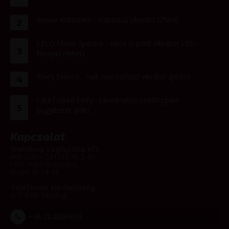
Bijoux Indiscrets - vízbázisú síkosító (75ml)
2
LELO Mona Spectra - okos G-pont vibrátor LED-
3
fénnyel (fehér)
Pixey Silence - halk masszírozó vibrátor (piros)
4
LateToBed Ferty - távirányítós csiklóizgató
5
bugyibetét (kék)
Kapcsolat
Webshop Logisztika Kft.
Adószám: 23121076-2-41
Cím: 1097 Budapest,
Ecseri út 14-16
Telefonos elérhetőség
H-P 8:00-16:00-ig
+36-20-8089009