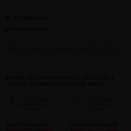
ÉRTÉKELÉSEK
ÚJ ÉRTÉKELÉS ÍRÁSA
Jelenleg nincsenek hozzászólások, legyél Te az első! Szólj
hozzá most!
KIOTOS - SZILIKON ANÁLPLUG TÁGÍTÓVAL S
(FEKETE)
TERMÉKHEZ AJÁNLJUK NEKED
EasyToys Flogger -
Desirel - fertőtlenítő
puha műbőr korbács
hatású tisztító spray