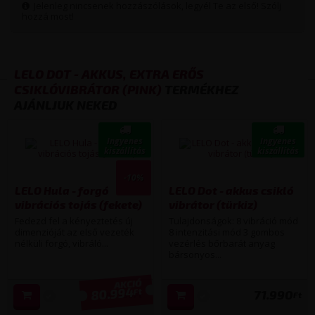
Jelenleg nincsenek hozzászólások, legyél Te az első! Szólj
hozzá most!
LELO DOT - AKKUS, EXTRA ERŐS
CSIKLÓVIBRÁTOR (PINK)
TERMÉKHEZ
AJÁNLJUK NEKED
Ingyenes
Ingyenes
kiszállítás
kiszállítás
-10%
LELO Hula - forgó
LELO Dot - akkus csikló
vibrációs tojás (fekete)
vibrátor (türkiz)
Fedezd fel a kényeztetés új
Tulajdonságok: 8 vibráció mód
dimenzióját az első vezeték
8 intenzitási mód 3 gombos
nélküli forgó, vibráló...
vezérlés bőrbarát anyag
bársonyos...
80.994
Ft
71.990
89 990
Ft
Ft