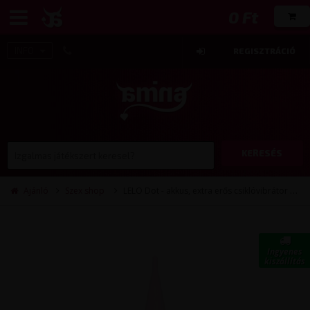
0 Ft
INFO
REGISZTRÁCIÓ
KERESÉS
Ajánló
Szex shop
LELO Dot - akkus, extra erős csiklóvibrátor (pink)
Ingyenes
kiszállítás