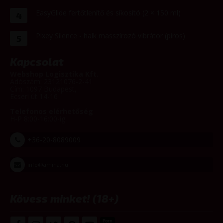
EasyGlide fertőtlenítő és síkosító (2 × 150 ml)
4
Pixey Silence - halk masszírozó vibrátor (piros)
5
Kapcsolat
Webshop Logisztika Kft.
Adószám: 23121076-2-41
Cím: 1097 Budapest,
Ecseri út 14-16
Telefonos elérhetőség
H-P 8:00-16:00-ig
+36-20-8089009
info@amina.hu
Kövess minket! (18+)