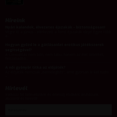
Híreink
Nyári kalandok, élvezetes éjszakák - biztonságosan!
Végre itt a június - elérkezett a forró éjszakák ideje! Egyre több
a...
Hogyan győzd le a gátlásaidat erotikus játékszerek
segítségével?
A szexualitás nem bűn, nem tabu, hanem az élet örömteli,
felszabadító...
A női gyönyör titka az előjáték?
Az előjáték nemcsak „bemelegítés”, amit gyorsan le kell tudni
–...
Hírlevél
Iratkozz fel hírlevelünkre és értesülj elsőként áruházunk
akcióiról és híreiről!