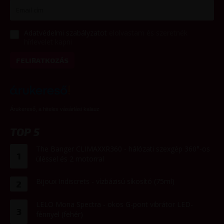
Adatvédelmi szabályzatot
elolvastam és szeretnék
hírlevelet kapni
FELIRATKOZÁS
Árukereső, a hiteles vásárlási kalauz
TOP 5
The Banger CLIMAXXR360 - hálózati szexgép 360°-os
1
üléssel és 2 motorral
Bijoux Indiscrets - vízbázisú síkosító (75ml)
2
LELO Mona Spectra - okos G-pont vibrátor LED-
3
fénnyel (fehér)