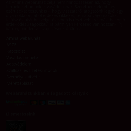
Az Amina webáruház célja nem mindösszesen az, hogy
termékeket adjunk el vásárlóinknak. Szeretnénk elérni - és
ezért sokat teszünk is -, hogy visszatérő látogatónk legyél egy
olyan oldalon, ahol érdekes cikkeket, témába vágó írásokat
találsz és akár beszélgetésekben is részt vehetsz más, hasonló
érdeklődésű tagokkal. Ha bármilyen kérdésed van hozzánk, írj
bátran, minden visszajelzésnek örülünk!
Amina webáruház
ÁSZF
Kapcsolat
Vásárlás menete
Adatvédelem
Szállítási és fizetési módok
Személyes átvétel
Mérettáblázat
Webáruházunkban elfogadott kártyák
Elismeréseink