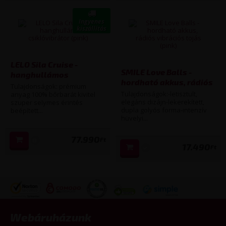
Ingyenes
kiszállítás
LELO Sila Cruise -
SMILE Love Balls -
hanghullámos
hordható akkus, rádiós
csiklóvibrátor (pink)
Tulajdonságok: prémium
vibrációs tojás (pink)
Tulajdonságok:-letisztult,
anyag 100% bőrbarát kivitel
elegáns dizájn-lekerekített,
szuper selymes érintés
dupla golyós forma-intenzív
beépített...
hüvelyi...
77.990
Ft
17.490
Ft
Webáruházunk