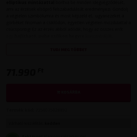
elliptikus mintázattal
borítva be minden idegvégződését,
ami az érzések elsöprő felszabadulását eredményezi. Gondolj
a végtelen szimbólumra és most képzeld el, ugyanezeket a
görbéket finoman a csiklódon, egyetlen végtelen mozdulattal a
csúcspontig! Ez az érzés abból adódik, hogy az összes erőt
egy
hajlítható
,
puha szilikon hegyre
koncentrálják,
lehetővé téve az önérzet precíz megközelítését. Élvezd a
különleges, mindent elsöprő orgazmust a
LELO DOT
TUDJ MEG TÖBBET
kimagasló technológiájának köszönhetően
!
Tulajdonságok:
Ft
71.990
8 intenzitási szint
3 gombos vezérlés
KOSÁRBA
prémium bőrbarát anyag
szuper bársonyos tapintás
Termék kód:
7350075028892
újratölthető akkumulátor
teljes hossz: 16,5 cm
Várható kiszállítás:
kedden
izgató fejrész átmérő: 0,4 cm
termék max. szélessége: 6 cm
Raktáron!
Alacsony raktárkészlet