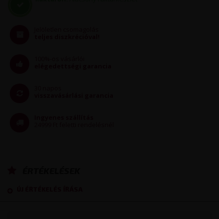
tömeg: 98 g
töltési idő: 120 perc
Jelöletlen csomagolás
teljes diszkrécióval!
akár 120 perc folyamatos használat
a töltéshez szükséges USB-kábelt a csomag tartalmazza
100%-os vásárlói
100% vízálló
elégedettségi garancia
maximum zajkibocsátás: 60 db
30 napos
pink színben
visszavásárlási garancia
anyag: ABS, Szilikon (EU-rendeletnek megfelelő, phthalát-
mentes).
Ingyenes szállítás
24999 Ft feletti rendelésnél
Használati útmutató letöltése (PDF)
ÉRTÉKELÉSEK
ÚJ ÉRTÉKELÉS ÍRÁSA