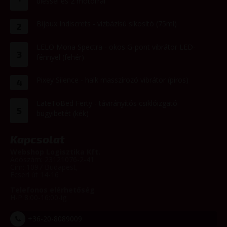
üléssel és 2 motorral
Bijoux Indiscrets - vízbázisú síkosító (75ml)
2
LELO Mona Spectra - okos G-pont vibrátor LED-
3
fénnyel (fehér)
Pixey Silence - halk masszírozó vibrátor (piros)
4
LateToBed Ferty - távirányítós csiklóizgató
5
bugyibetét (kék)
Kapcsolat
Webshop Logisztika Kft.
Adószám: 23121076-2-41
Cím: 1097 Budapest,
Ecseri út 14-16
Telefonos elérhetőség
H-P 8:00-16:00-ig
+36-20-8089009