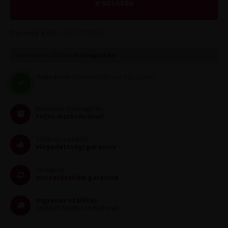
KOSÁRBA
Termék kód:
92675700005
Várható kiszállítás:
holnapután
Raktáron!
A termékből van készleten!
Jelöletlen csomagolás
teljes diszkrécióval!
100%-os vásárlói
elégedettségi garancia
30 napos
visszavásárlási garancia
Ingyenes szállítás
24999 Ft feletti rendelésnél