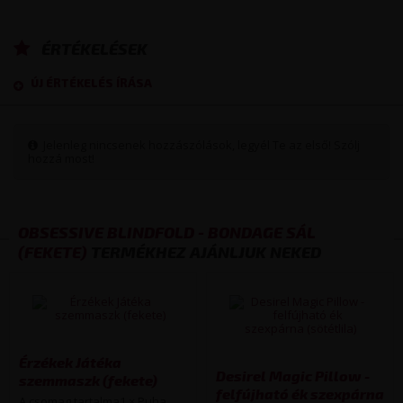
ÉRTÉKELÉSEK
ÚJ ÉRTÉKELÉS ÍRÁSA
Jelenleg nincsenek hozzászólások, legyél Te az első! Szólj
hozzá most!
OBSESSIVE BLINDFOLD - BONDAGE SÁL
(FEKETE)
TERMÉKHEZ AJÁNLJUK NEKED
Érzékek Játéka
Desirel Magic Pillow -
szemmaszk (fekete)
felfújható ék szexpárna
A csomag tartalma1 × Puha