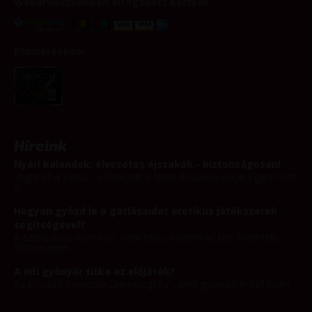
Webáruházunkban elfogadott kártyák
Elismeréseink
Híreink
Nyári kalandok, élvezetes éjszakák - biztonságosan!
Végre itt a június - elérkezett a forró éjszakák ideje! Egyre több
a...
Hogyan győzd le a gátlásaidat erotikus játékszerek
segítségével?
A szexualitás nem bűn, nem tabu, hanem az élet örömteli,
felszabadító...
A női gyönyör titka az előjáték?
Az előjáték nemcsak „bemelegítés”, amit gyorsan le kell tudni
–...