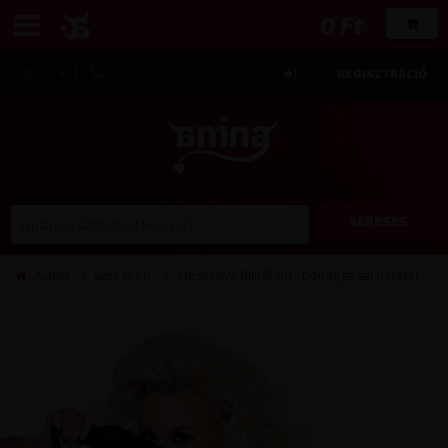
0 Ft
INFO
REGISZTRÁCIÓ
KERESÉS
Ajánló
Szex shop
Obsessive Blindfold - bondage sál (fekete)