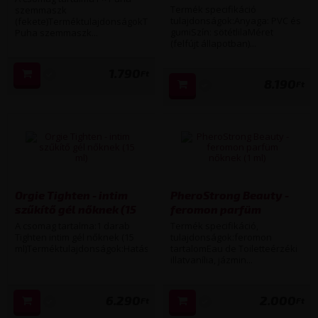
(sötétlila)
Termék specifikáció
szemmaszk
tulajdonságok:Anyaga: PVC és
(fekete)TerméktulajdonságokTerméknév:
gumiSzín: sötétlilaMéret
Puha szemmaszk...
(felfújt állapotban)...
1.790
Ft
8.190
Ft
Orgie Tighten - intim
PheroStrong Beauty -
szűkítő gél nőknek (15
feromon parfüm
ml)
nőknek (1 ml)
A csomag tartalma:1 darab
Termék specifikáció,
Tighten intim gél nőknek (15
tulajdonságok:feromon
ml)Terméktulajdonságok:Hatás...
tartalomEau de Toiletteérzéki
illatvanília, jázmin...
6.290
2.000
Ft
Ft