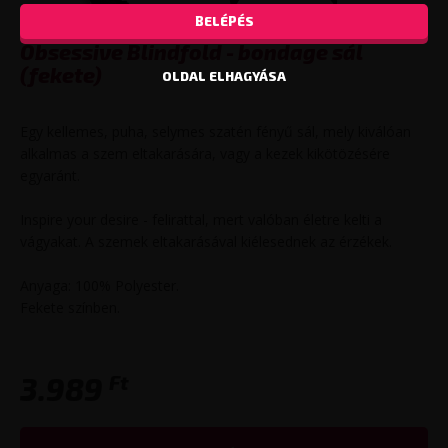
BELÉPÉS
Obsessive Blindfold - bondage sál
(fekete)
OLDAL ELHAGYÁSA
Egy kellemes, puha, selymes szatén fényű sál, mely kiválóan
alkalmas a szem eltakarására, vagy a kezek kikötözésére
egyaránt.
Inspire your desire - felirattal, mert valóban életre kelti a
vágyakat. A szemek eltakarásával kiélesednek az érzékek.
Anyaga: 100% Polyester.
Fekete színben.
Ft
3.989