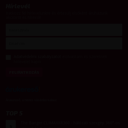
Hírlevél
Iratkozz fel hírlevelünkre és értesülj elsőként áruházunk
akcióiról és híreiről!
Adatvédelmi szabályzatot
elolvastam és szeretnék
hírlevelet kapni
FELIRATKOZÁS
Árukereső, a hiteles vásárlási kalauz
TOP 5
The Banger CLIMAXXR360 - hálózati szexgép 360°-os
1