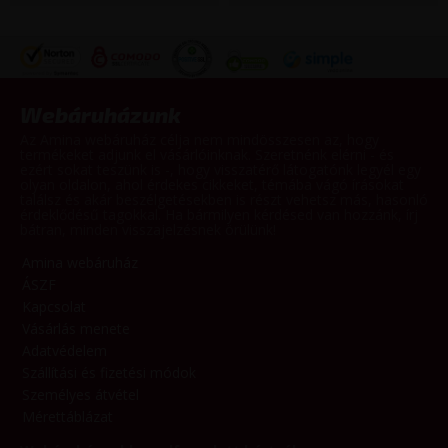
Webáruházunk
Az Amina webáruház célja nem mindösszesen az, hogy
termékeket adjunk el vásárlóinknak. Szeretnénk elérni - és
ezért sokat teszünk is -, hogy visszatérő látogatónk legyél egy
olyan oldalon, ahol érdekes cikkeket, témába vágó írásokat
találsz és akár beszélgetésekben is részt vehetsz más, hasonló
érdeklődésű tagokkal. Ha bármilyen kérdésed van hozzánk, írj
bátran, minden visszajelzésnek örülünk!
Amina webáruház
ÁSZF
Kapcsolat
Vásárlás menete
Adatvédelem
Szállítási és fizetési módok
Személyes átvétel
Mérettáblázat