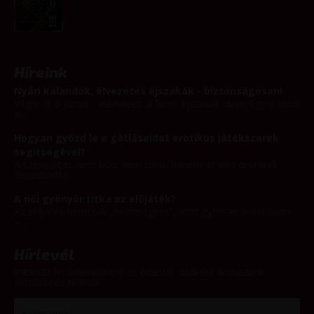
Híreink
Nyári kalandok, élvezetes éjszakák - biztonságosan!
Végre itt a június - elérkezett a forró éjszakák ideje! Egyre több
a...
Hogyan győzd le a gátlásaidat erotikus játékszerek
segítségével?
A szexualitás nem bűn, nem tabu, hanem az élet örömteli,
felszabadító...
A női gyönyör titka az előjáték?
Az előjáték nemcsak „bemelegítés”, amit gyorsan le kell tudni
–...
Hírlevél
Iratkozz fel hírlevelünkre és értesülj elsőként áruházunk
akcióiról és híreiről!