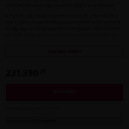
szeretnél, hát akkor légy lassabb és nyújtsd el az élvezetet.
A Fuck Me Silly mindig a rendelkezésedre áll, soha nem fáj a
feje és bármire kaphtó! Állítsd be a megfelelő helyre ami lehet
az ágy vagy az asztal, vagy ahol csak akarod, aztán a formás
női fenék látványára felizgulva hatolj be a testnyílásokon és
élvezz újra és újra.
A fenék mérete 36 x 33 x 25 cm, súlya 10 kg. Anyaga rugalmas
TUDJ MEG TÖBBET
TPR, mely természetesen phthalate-mentes.
A csomag tartalmaz még:
Ft
231.390
1 db Moist síkosítót
1 db tisztítószert
KOSÁRBA
1 db ápolószert
1 db Zero Tolerance film DVD-t
Termék kód:
05016110000
Érdemes a tisztítására és az ápolására odafigyelni, hogy
Várható kiszállítás:
hétfőn
nagyon sokáig okozzon neked élvezeteket.