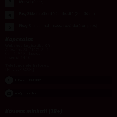
3
fénnyel (fehér)
EasyGlide fertőtlenítő és síkosító (2 × 150 ml)
4
Pixey Silence - halk masszírozó vibrátor (piros)
5
Kapcsolat
Webshop Logisztika Kft.
Adószám: 23121076-2-41
Cím: 1097 Budapest,
Ecseri út 14-16
Telefonos elérhetőség
H-P 8:00-16:00-ig
+36-20-8089009
info@amina.hu
Kövess minket! (18+)