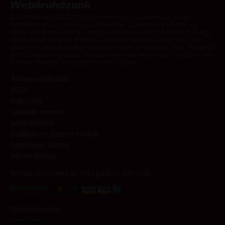
Webáruházunk
Az Amina webáruház célja nem mindösszesen az, hogy
termékeket adjunk el vásárlóinknak. Szeretnénk elérni - és
ezért sokat teszünk is -, hogy visszatérő látogatónk legyél egy
olyan oldalon, ahol érdekes cikkeket, témába vágó írásokat
találsz és akár beszélgetésekben is részt vehetsz más, hasonló
érdeklődésű tagokkal. Ha bármilyen kérdésed van hozzánk, írj
bátran, minden visszajelzésnek örülünk!
Amina webáruház
ÁSZF
Kapcsolat
Vásárlás menete
Adatvédelem
Szállítási és fizetési módok
Személyes átvétel
Mérettáblázat
Webáruházunkban elfogadott kártyák
Elismeréseink