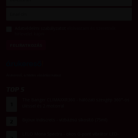
Adatvédelmi szabályzatot
elolvastam és szeretnék
hírlevelet kapni
FELIRATKOZÁS
Árukereső, a hiteles vásárlási kalauz
TOP 5
The Banger CLIMAXXR360 - hálózati szexgép 360°-os
1
üléssel és 2 motorral
Bijoux Indiscrets - vízbázisú síkosító (75ml)
2
LELO Mona Spectra - okos G-pont vibrátor LED-