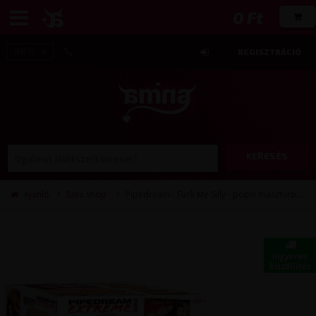
0 Ft
INFO
REGISZTRÁCIÓ
KERESÉS
Ajánló
Szex shop
Pipedream - Fuck Me Silly - popsi maszturbátor
Ingyenes
kiszállítás