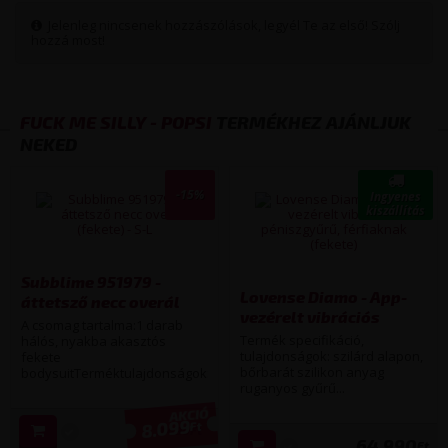
Jelenleg nincsenek hozzászólások, legyél Te az első! Szólj
hozzá most!
FUCK ME SILLY - POPSI
TERMÉKHEZ AJÁNLJUK
NEKED
-15%
Ingyenes
kiszállítás
Subblime 951979 -
Lovense Diamo - App-
áttetsző necc overál
vezérelt vibrációs
(fekete) - S-L
A csomag tartalma:1 darab
péniszgyűrű, férfiaknak
Termék specifikáció,
hálós, nyakba akasztós
(fekete)
tulajdonságok: szilárd alapon,
fekete
bőrbarát szilikon anyag
bodysuitTerméktulajdonságok:Szín...
ruganyos gyűrű...
8.099
Ft
9 490
Ft
64.990
Ft