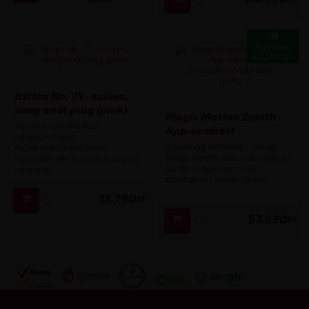
Ingyenes
kiszállítás
Icicles No. 75 - szíves,
üveg anál plug (pink)
Magic Motion Zenith -
Termék specifikáció,
App-vezérelt
tulajdonságok:
masszírozó vibrátor
A csomag tartalma:1 darab
műalkotásszerű kivitel
(zöld)
Magic Zenith masszázspálca1
hypoallergén bőrbarát anyag
darab mágneses USB
könnyen...
töltőkábel1 darab tároló...
13.790
Ft
57.990
Ft