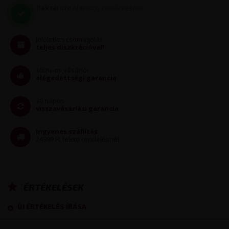
Raktáron!
Alacsony raktárkészlet
Jelöletlen csomagolás
teljes diszkrécióval!
100%-os vásárlói
elégedettségi garancia
30 napos
visszavásárlási garancia
Ingyenes szállítás
24999 Ft feletti rendelésnél
ÉRTÉKELÉSEK
ÚJ ÉRTÉKELÉS ÍRÁSA