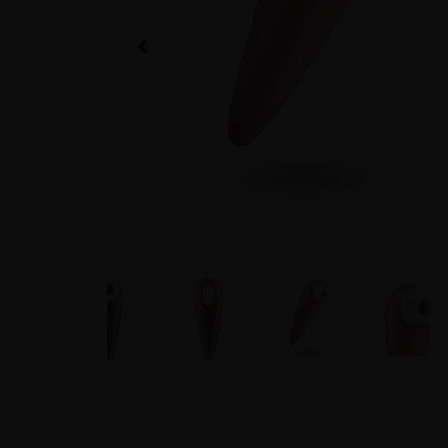
Játékok és ajándékok
Kötözős szex
Utolsó darabos termékek
Népszerű szexshop kategóriáink
Vibrátorok
Férfi örömszer