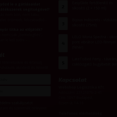
EasyGlide fertőtlenítő és
yőzd le a gátlásaidat
2
síkosító (2 × 150 ml)
játékszerek segítségével?
itás nem bűn, nem tabu,
let örömteli, felszabadító...
Bijoux Indiscrets - vízbázis
3
síkosító (75ml)
nyör titka az előjáték?
k nemcsak „bemelegítés”,
LELO Mona Spectra - oko
n le kell tudni –...
pont vibrátor LED-fénnyel
4
(fehér)
él
LateToBed Ferty - távirány
l hírlevelünkre és értesülj
5
csiklóizgató bugyibetét (ké
uházunk akcióiról és híreiről!
Kapcsolat
Webshop Logisztika Kft.
Adószám: 23121076-2-41
Cím: 1097 Budapest,
édelmi szabályzatot
Ecseri út 14-16
stam és szeretnék hírlevelet
Telefonos elérhetőség