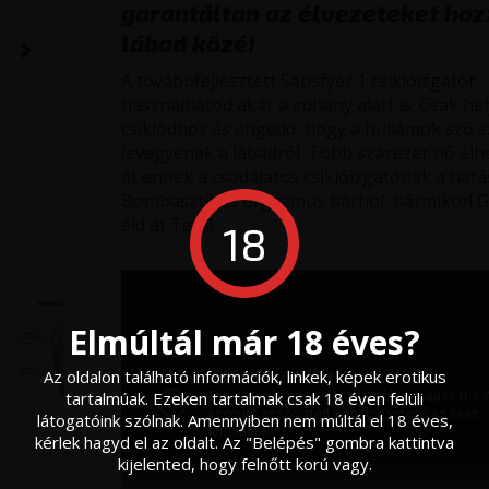
garantáltan az élvezeteket hoz
lábad közé!
A továbbfejlesztett Satisfyer 1 csiklóizgatót
használhatod akár a zuhany alatt is. Csak hel
csiklódhoz és engedd, hogy a hullámok szó s
levegyenek a lábadról. Több százezer nő élh
át ennek a csodálatos csiklóizgatónak a hatá
Bombasztikus orgazmus bárhol, bármikor! G
éld át Te is!
18
Elmúltál már 18 éves?
Az oldalon található információk, linkek, képek erotikus
tartalmúak. Ezeken tartalmak csak 18 éven felüli
látogatóink szólnak. Amennyiben nem múltál el 18 éves,
kérlek hagyd el az oldalt. Az "Belépés" gombra kattintva
kijelented, hogy felnőtt korú vagy.
zők
Fehérneműk molett hölgyeknek