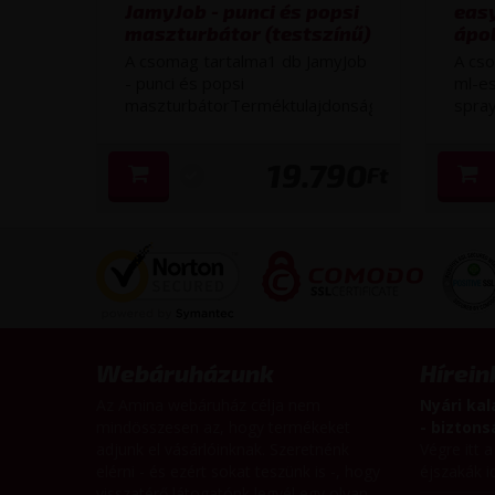
JamyJob - punci és popsi
eas
maszturbátor (testszínű)
ápol
A csomag tartalma1 db JamyJob
A cs
- punci és popsi
ml-e
maszturbátorTerméktulajdonságokBejáratok:
spra
vagina...
ellazí
19.790
Ft
Webáruházunk
Hírein
Az Amina webáruház célja nem
Nyári kal
mindösszesen az, hogy termékeket
- bizton
adjunk el vásárlóinknak. Szeretnénk
Végre itt a
elérni - és ezért sokat teszünk is -, hogy
éjszakák id
visszatérő látogatónk legyél egy olyan