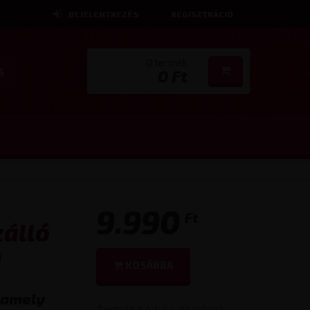
BEJELENTKEZÉS
REGISZTRÁCIÓ
0 termék
S
0 Ft
9.990
Ft
zálló
)
KOSÁRBA
, amely
Termék kód:
92798300005