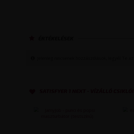
Dildók
Bilincsek, békly
ÉRTÉKELÉSEK
Jelenleg nincsenek hozzászólások, legyél Te az 
SATISFYER 1 NEXT - VÍZÁLLÓ CSIKL