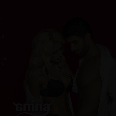
ú
s G-
ítós
k)