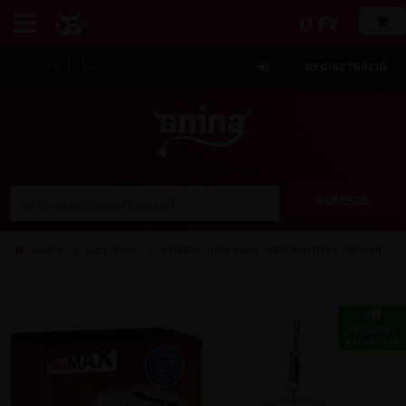
0 Ft
INFO
REGISZTRÁCIÓ
KERESÉS
Ajánló
Szex shop
SexMAX multi Vario - kétszemélyes szexhinta
Ingyenes
kiszállítás