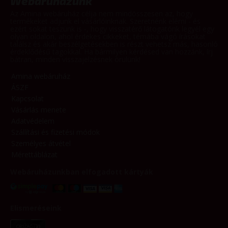
Webáruházunk
Az Amina webáruház célja nem mindösszesen az, hogy
termékeket adjunk el vásárlóinknak. Szeretnénk elérni - és
ezért sokat teszünk is -, hogy visszatérő látogatónk legyél egy
olyan oldalon, ahol érdekes cikkeket, témába vágó írásokat
találsz és akár beszélgetésekben is részt vehetsz más, hasonló
érdeklődésű tagokkal. Ha bármilyen kérdésed van hozzánk, írj
bátran, minden visszajelzésnek örülünk!
Amina webáruház
ÁSZF
Kapcsolat
Vásárlás menete
Adatvédelem
Szállítási és fizetési módok
Személyes átvétel
Mérettáblázat
Webáruházunkban elfogadott kártyák
Elismeréseink