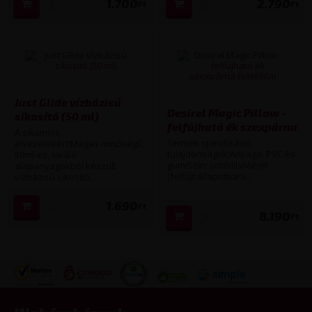
1.700
2.790
Ft
Ft
Just Glide vízbázisú
Desirel Magic Pillow -
síkosító (50 ml)
felfújható ék szexpárna
A sikamlós
(sötétlila)
Termék specifikáció
élvezetekért!Magas minőségű,
tulajdonságok:Anyaga: PVC és
50ml-es, kiváló
gumiSzín: sötétlilaMéret
alapanyagokból készült
(felfújt állapotban)...
vízbázisú síkosító...
1.690
Ft
8.190
Ft