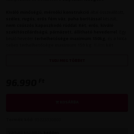
Kiváló minőségű
,
mérnöki konstrukció
által összeállított,
széles
,
rugós
,
erős fém váz
,
puha borítással
készült,
nem csúszós kapaszkodó rúddal
.
Két
,
erős
,
kiváló
szakítószilárdságú
,
párnázott
,
állítható hevederrel
. Egy
beülő heveder
terhelhetősége maximum 150kg
, és a hinta
teljes terhelhetősége maximum 150 kg
. Külön
két
kisebb kapaszkodópánttal
a lábaknak, vagy a kezeknek,
melyek
mérete szintén állítható
. Minden
pántok nagyon
TUDJ MEG TÖBBET
erős
,
nagy szakítószilárdságú nylon-ból
készül, belül
párnázott
.
Ft
96.990
A csomag tartalma:
fém tartó
KOSÁRBA
feszítőrugó
kb. 100cm hosszú lánc
Termék kód:
05223330000
csavarok, alátétek
Várható kiszállítás:
kedden
A rendkívüli mérnöki precizitással kidolgozott szerkezetnek