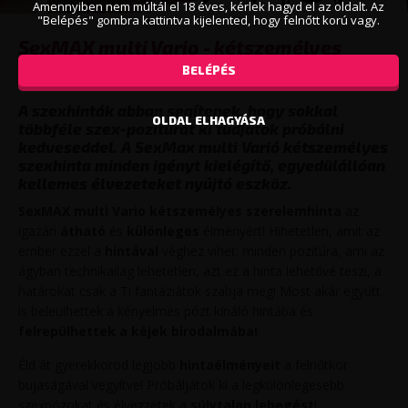
Amennyiben nem múltál el 18 éves, kérlek hagyd el az oldalt. Az
"Belépés" gombra kattintva kijelented, hogy felnőtt korú vagy.
SexMAX multi Vario - kétszemélyes
szexhinta
BELÉPÉS
A szexhinták abban segítenek, hogy sokkal
OLDAL ELHAGYÁSA
többféle szex-pozitúrát ki tudjatok próbálni
kedveseddel. A SexMax multi Varió kétszemélyes
szexhinta minden igényt kielégítő, egyedülállóan
kellemes élvezeteket nyújtó eszköz.
SexMAX multi Vario kétszemélyes szerelemhinta
az
igazán
átható
és
különleges
élményért! Hihetetlen, amit az
ember ezzel a
hintával
véghez vihet: minden pozitúra, ami az
ágyban technikailag lehetetlen, azt ez a hinta lehetővé teszi, a
határokat csak a Ti fantáziátok szabja meg! Most akár együtt
is beleülhettek a kényelmes pózt kínáló hintába és
felrepülhettek a kéjek birodalmába!
Éld át gyerekkorod legjobb
hintaélményeit
a felnőtkor
bujaságával vegyítve! Próbáljátok ki a legkülönlegesebb
szexpózokat és élvezzétek a
súlytalan lebegést
!