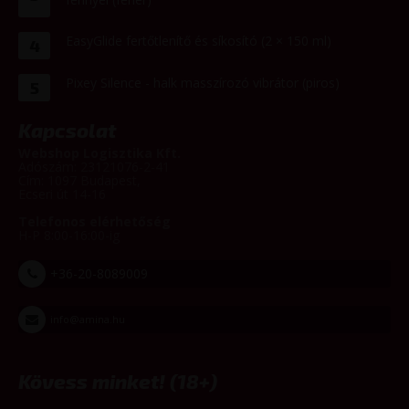
EasyGlide fertőtlenítő és síkosító (2 × 150 ml)
4
Pixey Silence - halk masszírozó vibrátor (piros)
5
Kapcsolat
Webshop Logisztika Kft.
Adószám: 23121076-2-41
Cím: 1097 Budapest,
Ecseri út 14-16
Telefonos elérhetőség
H-P 8:00-16:00-ig
+36-20-8089009
info@amina.hu
Kövess minket! (18+)