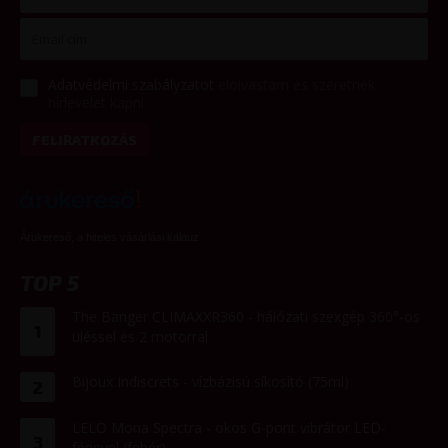
Adatvédelmi szabályzatot
elolvastam és szeretnék
hírlevelet kapni
FELIRATKOZÁS
Árukereső, a hiteles vásárlási kalauz
TOP 5
The Banger CLIMAXXR360 - hálózati szexgép 360°-os
1
üléssel és 2 motorral
Bijoux Indiscrets - vízbázisú síkosító (75ml)
2
LELO Mona Spectra - okos G-pont vibrátor LED-
3
fénnyel (fehér)