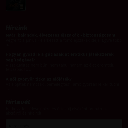
Híreink
Nyári kalandok, élvezetes éjszakák - biztonságosan!
Végre itt a június - elérkezett a forró éjszakák ideje! Egyre több
a...
Hogyan győzd le a gátlásaidat erotikus játékszerek
segítségével?
A szexualitás nem bűn, nem tabu, hanem az élet örömteli,
felszabadító...
A női gyönyör titka az előjáték?
Az előjáték nemcsak „bemelegítés”, amit gyorsan le kell tudni
–...
Hírlevél
Iratkozz fel hírlevelünkre és értesülj elsőként áruházunk
akcióiról és híreiről!