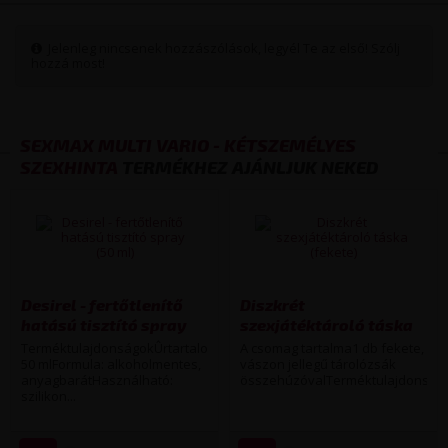
Használati útmutató letöltése (PDF)
Jelenleg nincsenek hozzászólások, legyél Te az első! Szólj
hozzá most!
SEXMAX MULTI VARIO - KÉTSZEMÉLYES
SZEXHINTA
TERMÉKHEZ AJÁNLJUK NEKED
Desirel - fertőtlenítő
Diszkrét
hatású tisztító spray
szexjátéktároló táska
(50 ml)
(fekete)
TerméktulajdonságokÛrtartalom:
A csomag tartalma1 db fekete,
50 mlFormula: alkoholmentes,
vászon jellegű tárolózsák
anyagbarátHasználható:
összehúzóvalTerméktulajdonságo
szilikon...